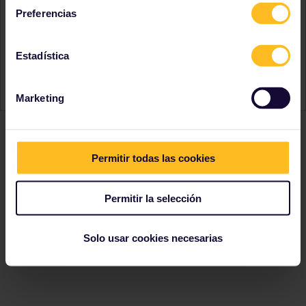
✔︎ ¿Y si cambias de idea? Reembolso del 100 % dentro
Preferencias
de los 7 días; 90 % después de ese plazo
✖ Las reservas de asientos
no están incluidas
Estadística
Eurail es para aquellas personas que residen fuera de
Europa, el Reino Unido y Turquía. ¿Vives en Europa? ¡No
hay problema! Viaja con un
Pase Interrail
en su lugar.
Marketing
Permitir todas las cookies
Permitir la selección
Solo usar cookies necesarias