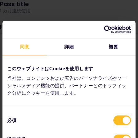
Pass title
1 カ月連続使用
Pass Details
同意
詳細
概要
1カ月続けて好きなだけ鉄道で旅ができ、柔軟に予定を決めた
いハイペースな旅行に最適です。旅程を事前に計画したり、
その時々で行きたい場所を決めたりなど、スタイルに合わせ
た旅行が可能。
このウェブサイトはCookieを使用します
当社は、コンテンツおよび広告のパーソナライズやソー
知っておくと便利なこと：
シャルメディア機能の提供、パートナーとのトラフィッ
✔︎ 一部の列車では追加料金で座席の予約が必要な場合があり
ます。
ク分析にクッキーを使用します。
✔︎ ユーレイルはヨーロッパ以外の地域にお住まいの方向けで
す。ヨーロッパ（英国およびトルコを含む）にお住まいの場
合は、代わりに
インターレイルパス
で旅行できます。
同
必須
意
の
選