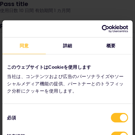
Pass title
使用日数 10 日間 有効期間 1 カ月間
Pass Details
10 日間の自由な鉄道旅行
同意
詳細
概要
各旅行日（10日）に好きなだけ列車に乗って旅を満喫。9カ所
から11カ所の目的地を訪問するのに最適です。
1 カ月にわたる冒険
このウェブサイトはCookieを使用します
開始日から 1 カ月以内であればいつでも旅行日を 15 日使用で
当社は、コンテンツおよび広告のパーソナライズやソー
きます。有効期限内の何日かを選んで断続的に旅するのも、
シャルメディア機能の提供、パートナーとのトラフィッ
連続で使用するのも自由です。
ク分析にクッキーを使用します。
モバイルパスを活用 – パスの配達を待つ必要はありません
✔ ︎お使いの端末に瞬時に配信
✔︎ 今すぐ購入して 11 カ月後まで使用可能
同
✔︎ 予定に変更があった場合でも、7 日以内であれば 100%、7
必須
意
日より後は 90% 払戻し
✖ 座席予約
は含まれません
の
選