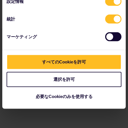
設定情報
ユーレイルは、ヨーロッパ、英国、トルコ以外の地域にお住
択
まいの方が購入可能です。ヨーロッパにお住まいですか？問
題ありません。代わりに
インターレイルパス
で旅行できま
統計
す。
マーケティング
すべてのCookieを許可
選択を許可
必要なCookieのみを使用する