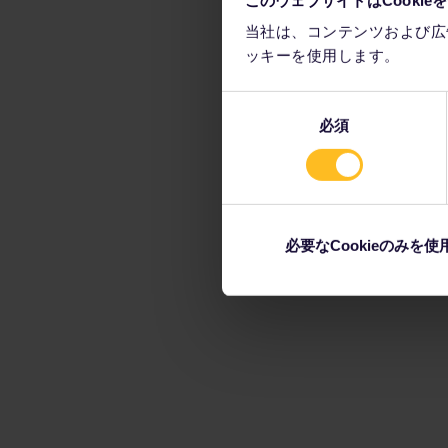
当社は、コンテンツおよび広
ッキーを使用します。
同
必須
意
の
選
択
必要なCookieのみを使