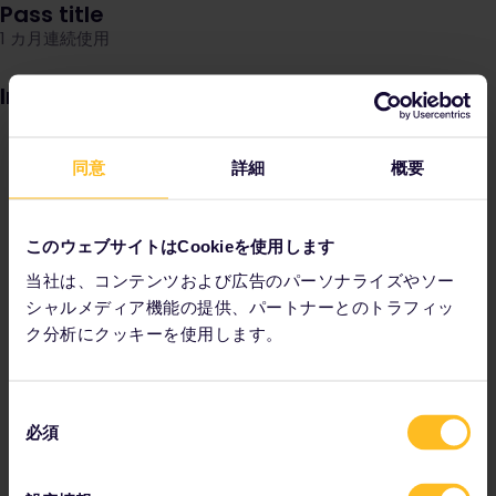
Pass title
1 カ月連続使用
Image
同意
詳細
概要
このウェブサイトはCookieを使用します
当社は、コンテンツおよび広告のパーソナライズやソー
シャルメディア機能の提供、パートナーとのトラフィッ
ク分析にクッキーを使用します。
同
必須
意
の
選