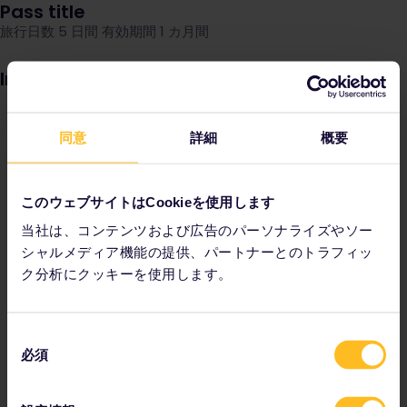
Pass title
旅行日数 5 日間 有効期間 1 カ月間
Image
同意
詳細
概要
このウェブサイトはCookieを使用します
当社は、コンテンツおよび広告のパーソナライズやソー
シャルメディア機能の提供、パートナーとのトラフィッ
ク分析にクッキーを使用します。
同
必須
意
の
選