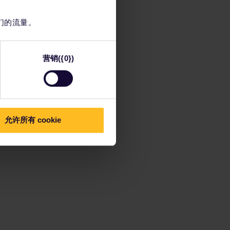
们的流量。
营销({0})
允许所有 cookie