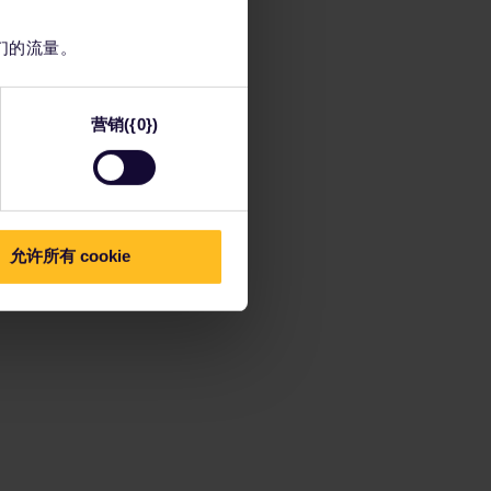
们的流量。
营销({0})
允许所有 cookie