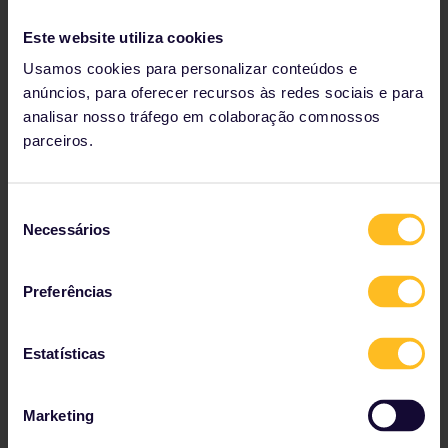
conhecimento com a experiência dos nossos parceiros
neste consórcio, desenvolvemos uma solução móvel que
Este website utiliza cookies
vai enriquecer a viagem deles – desde a hora de inspirá-los
Usamos cookies para personalizar conteúdos e
até o momento da reserva."
anúncios, para oferecer recursos às redes sociais e para
Frank Biasi, diretor de desenvolvimento digital e viagens do
analisar nosso tráfego em colaboração comnossos
departamento de mapas da National Geographic, diz
: "Com
parceiros.
a National Geographic, os chineses vão ainda mais fundo
pela cultura e história dos lugares que visitamos. Nossos
seguidores sociais são curiosos e querem ir mais longe,
explorando o mundo de maneiras novas e surpreendentes.
Seleção
Estamos animados em usar nossas plataformas sociais
Necessários
de
chinesas para compartilhar essas novas jornadas de trem
consentimento
com viajantes curiosos e aventureiros para que eles
descubram e explorem os fantásticos patrimônios mundiais
Preferências
usando a excepcional rede ferroviária da União Europeia."
Mais de 300 mil portadores do Eurail Pass viajaram pela
Estatísticas
Europa em 2017; a Ásia é a segunda maior região de vendas
Eurail no mundo, contribuindo com impressionantes 36 por
cento do mercado global. Para os portadores chineses do
Marketing
Eurail Pass, a Itália é o primeiro destino no sul europeu e na