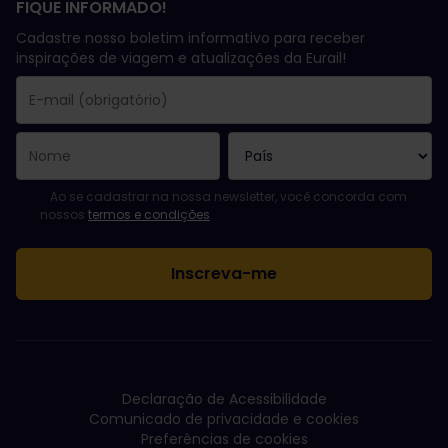
FIQUE INFORMADO!
Cadastre nosso boletim informativo para receber
inspirações de viagem e atualizações da Eurail!
Você se inscreveu com sucesso.
O campo endereço de e-mail é obrigatório!
E-mail inválido!
Erro ao assinar o boletim eletrônico. Tente novamente mais tard
Você já assinou este boletim eletrônico!
Favor concordar com os termos e condições para assinar a news
Ao se cadastrar na nossa newsletter, você concorda com
nossos
termos e condições
.
Declaração de Acessibilidade
Comunicado de privacidade e cookies
Preferências de cookies