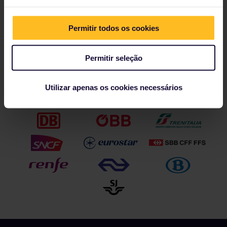
Europa mediterrânea. A República Checa é o destino mais
visitado da Europa Central e Oriental, e a Dinamarca [e o
país mais visitado do norte da Europa.
Permitir todos os cookies
Os Eurail Passes pode ser reservados com até 11 meses de
antecedência e é aceito em até 28 países europeus. Para
mais informações, visite o site
www.eurail.com/cn
ou a loja
Permitir seleção
oficial Eurail Fliggy em
https://eurail.fliggy.hk/
.
Utilizar apenas os cookies necessários
Nossos parceiros incluem