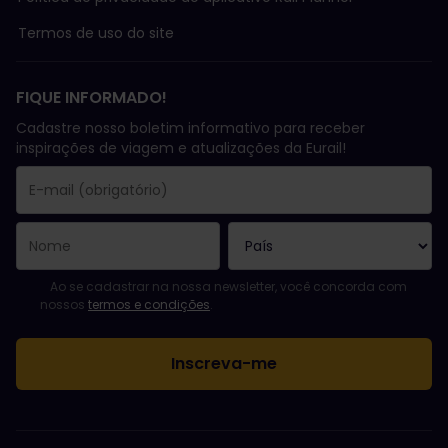
Termos de uso do site
FIQUE INFORMADO!
Cadastre nosso boletim informativo para receber
inspirações de viagem e atualizações da Eurail!
Você se inscreveu com sucesso.
O campo endereço de e-mail é obrigatório!
E-mail inválido!
Erro ao assinar o boletim eletrônico. Tente novamente mais tard
Você já assinou este boletim eletrônico!
Favor concordar com os termos e condições para assinar a news
Ao se cadastrar na nossa newsletter, você concorda com
nossos
termos e condições
.