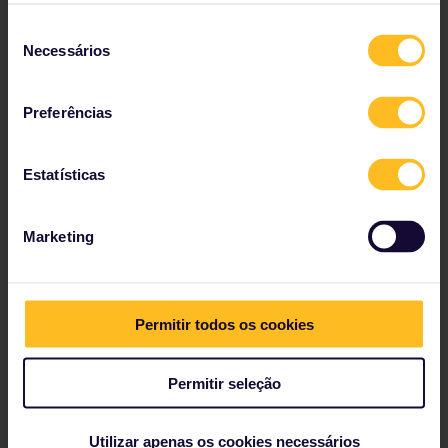
Confira os detalhes da viagem na tabela de
horários
Seleção
Necessários
de
Veja o mapa da rede ferroviária da Europa.
consentimento
Leia sobre como fazer reservas
Preferências
Reserve o seu hostel
Receba descontos com o seu Passe
Estatísticas
Marketing
Nossos parceiros incluem
Permitir todos os cookies
Permitir seleção
Utilizar apenas os cookies necessários