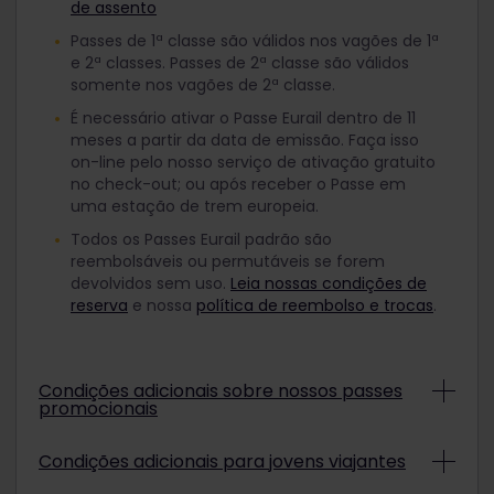
de assento
Passes de 1ª classe são válidos nos vagões de 1ª
e 2ª classes. Passes de 2ª classe são válidos
somente nos vagões de 2ª classe.
É necessário ativar o Passe Eurail dentro de 11
meses a partir da data de emissão. Faça isso
on-line pelo nosso serviço de ativação gratuito
no check-out; ou após receber o Passe em
uma estação de trem europeia.
Todos os Passes Eurail padrão são
reembolsáveis ou permutáveis se forem
devolvidos sem uso.
Leia nossas condições de
reserva
e nossa
política de reembolso e trocas
.
Condições adicionais sobre nossos passes
promocionais
Dependendo dos termos da promoção, Passes
Condições adicionais para jovens viajantes
Eurail promocionais não são reembolsáveis e