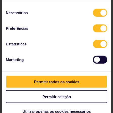
Confira os detalhes da viagem na tabela de
horários
Seleção
Necessários
de
Veja o mapa da rede ferroviária da Europa.
consentimento
Leia sobre como fazer reservas
Preferências
Reserve o seu hostel
Receba descontos com o seu Passe
Estatísticas
Marketing
Nossos parceiros incluem
Permitir todos os cookies
Permitir seleção
Utilizar apenas os cookies necessários