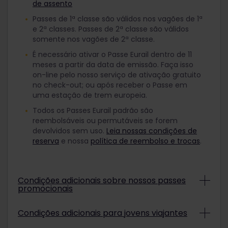
de assento
Passes de 1ª classe são válidos nos vagões de 1ª
e 2ª classes. Passes de 2ª classe são válidos
somente nos vagões de 2ª classe.
É necessário ativar o Passe Eurail dentro de 11
meses a partir da data de emissão. Faça isso
on-line pelo nosso serviço de ativação gratuito
no check-out; ou após receber o Passe em
uma estação de trem europeia.
Todos os Passes Eurail padrão são
reembolsáveis ou permutáveis se forem
devolvidos sem uso.
Leia nossas condições de
reserva
e nossa
política de reembolso e trocas
.
Condições adicionais sobre nossos passes
promocionais
Dependendo dos termos da promoção, Passes
Condições adicionais para jovens viajantes
Eurail promocionais não são reembolsáveis e