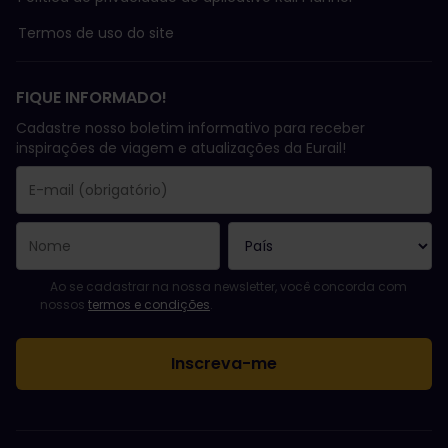
Termos de uso do site
FIQUE INFORMADO!
Cadastre nosso boletim informativo para receber
inspirações de viagem e atualizações da Eurail!
Você se inscreveu com sucesso.
O campo endereço de e-mail é obrigatório!
E-mail inválido!
Erro ao assinar o boletim eletrônico. Tente novamente mais tard
Você já assinou este boletim eletrônico!
Favor concordar com os termos e condições para assinar a news
Ao se cadastrar na nossa newsletter, você concorda com
nossos
termos e condições
.