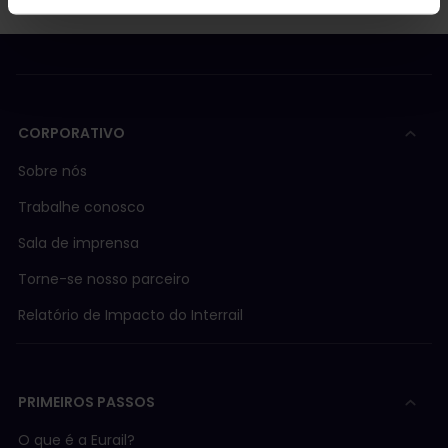
CORPORATIVO
Sobre nós
Trabalhe conosco
Sala de imprensa
Torne-se nosso parceiro
Relatório de Impacto do Interrail
PRIMEIROS PASSOS
O que é a Eurail?