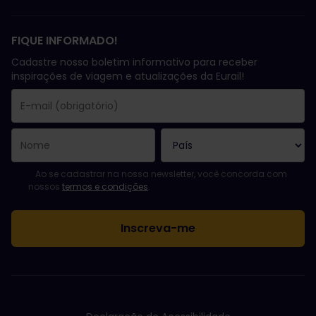
FIQUE INFORMADO!
Cadastre nosso boletim informativo para receber
inspirações de viagem e atualizações da Eurail!
Você se inscreveu com sucesso.
O campo endereço de e-mail é obrigatório!
E-mail inválido!
Erro ao assinar o boletim eletrônico. Tente novamente mais tard
Você já assinou este boletim eletrônico!
Favor concordar com os termos e condições para assinar a news
Ao se cadastrar na nossa newsletter, você concorda com
nossos
termos e condições
.