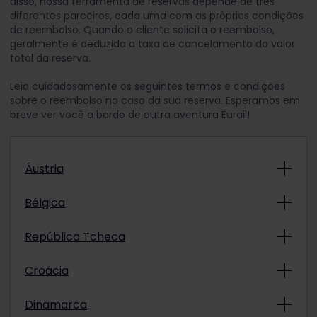
disso, nossa ferramenta de reservas depende de três
diferentes parceiros, cada uma com as próprias condições
de reembolso. Quando o cliente solicita o reembolso,
geralmente é deduzida a taxa de cancelamento do valor
total da reserva.
Leia cuidadosamente os seguintes termos e condições
sobre o reembolso no caso da sua reserva. Esperamos em
breve ver você a bordo de outra aventura Eurail!
Áustria
Trens diurnos domésticos
Bélgica
ÖBB Nightjet
Trens diurnos internacionais
Todas as reservas são não reembolsáveis.
República Tcheca
Bélgica – Alemanha: DB, ICE
Trens noturnos domésticos
Trens diurnos domésticos
Todas as reservas são não reembolsáveis.
Croácia
ÖBB Nightjet
CD, SuperCity (SC)
Bélgica – França: SNCF, TGV
Trens domésticos diurnos e noturnos
Todas as reservas podem ter reembolso,
As reservas podem ter reembolso, mas o
Dinamarca
As reservas podem ter reembolso, mas o
mas o valor depende do período entre o
HZPP
valor depende do status do cancelamento