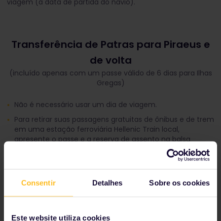
viagem (a data de partida do navio).
Transferência de Patras para Piraeus e
de volta
(incluído apenas com um passe válido de 6 dias para Ilhas
Gregas)
Não é necessário usar um dia de viagem.
Para retirar suas passagens gratuitas de ônibus e de trem
em uma estação ferroviária Hellenic Train local,
apresente o passe e a reserva de assento na balsa
internacional.
Patras-Kiato:
esse trecho da viagem é de ônibus. Você
precisa fazer a baldeação para um trem em Kiato.
Consentir
Detalhes
Sobre os cookies
Kiato-Piraeus:
continue a bordo de um trem da Athens
Suburban Railway para Piraeus.
Chegue aos terminais de balsa da estação ferroviária
Este website utiliza cookies