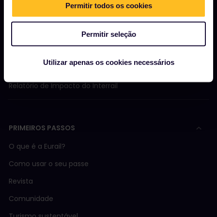
Permitir todos os cookies
Sobre nós
Trabalhe conosco
Permitir seleção
Sala de imprensa
Utilizar apenas os cookies necessários
Torne-se nosso parceiro
Relatório de Impacto do Interrail
PRIMEIROS PASSOS
O que é a Eurail?
Como usar o seu passe
Revista
Comunidade
Turismo sustentável