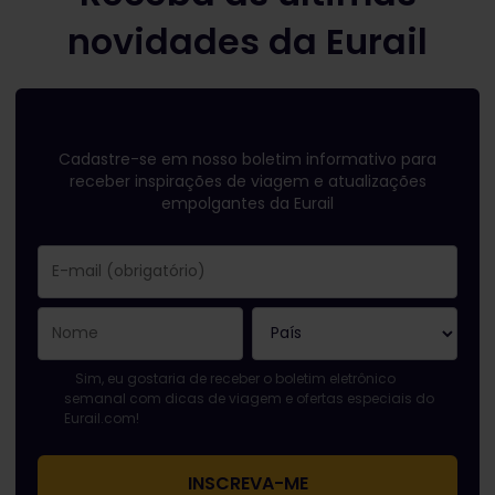
novidades da Eurail
Cadastre-se em nosso boletim informativo para
receber inspirações de viagem e atualizações
empolgantes da Eurail
Você se inscreveu com sucesso.
O campo endereço de e-mail é obrigatório!
E-mail inválido!
Erro ao assinar o boletim eletrônico. Tente novamente mais t
Você já assinou este boletim eletrônico!
Favor concordar com os termos e condições para assinar a n
Sim, eu gostaria de receber o boletim eletrônico
semanal com dicas de viagem e ofertas especiais do
Eurail.com!