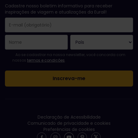
Cadastre nosso boletim informativo para receber
inspirações de viagem e atualizações da Eurail!
Você se inscreveu com sucesso.
O campo endereço de e-mail é obrigatório!
E-mail inválido!
Erro ao assinar o boletim eletrônico. Tente novamente mais tard
Você já assinou este boletim eletrônico!
Favor concordar com os termos e condições para assinar a news
Ao se cadastrar na nossa newsletter, você concorda com
nossos
termos e condições
.
Declaração de Acessibilidade
Comunicado de privacidade e cookies
Preferências de cookies