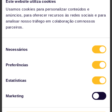
Este website utiliza cookies
saborear especialidades da região, como goulash e
Usamos cookies para personalizar conteúdos e
lángos.
anúncios, para oferecer recursos às redes sociais e para
Rota sugerida
analisar nosso tráfego em colaboração comnossos
De:
Budapest-Keleti
parceiros.
Para:
Vidin
Tempo médio de viagem:
18 horas, 18 minutos (inclui
trem noturno)
Seleção
Baldeações:
1
Necessários
Reserva de assentos:
Obrigatória
de
consentimento
Preferências
Veja as conexões de trem e opções de reserva
na
tabela de horários
.
Estatísticas
Marketing