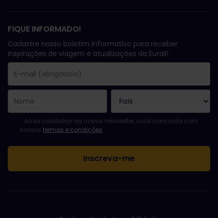
FIQUE INFORMADO!
Cadastre nosso boletim informativo para receber
inspirações de viagem e atualizações da Eurail!
Você se inscreveu com sucesso.
O campo endereço de e-mail é obrigatório!
E-mail inválido!
Erro ao assinar o boletim eletrônico. Tente novamente mais tard
Você já assinou este boletim eletrônico!
Favor concordar com os termos e condições para assinar a news
Ao se cadastrar na nossa newsletter, você concorda com
nossos
termos e condições
.