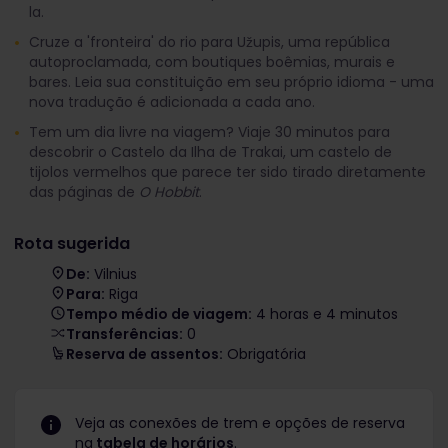
la.
Cruze a 'fronteira' do rio para Užupis, uma república
autoproclamada, com boutiques boêmias, murais e
bares. Leia sua constituição em seu próprio idioma - uma
nova tradução é adicionada a cada ano.
Tem um dia livre na viagem? Viaje 30 minutos para
descobrir o Castelo da Ilha de Trakai, um castelo de
tijolos vermelhos que parece ter sido tirado diretamente
das páginas de
O Hobbit
.
Rota sugerida
De:
Vilnius
Para:
Riga
Tempo médio de viagem:
4 horas e 4 minutos
Transferências:
0
Reserva de assentos:
Obrigatória
Veja as conexões de trem e opções de reserva
na
tabela de horários
.