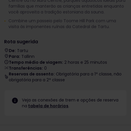
Centre ou no Aura Centre, parques aquáticos ideais para
famílias que manterão as crianças entretidas enquanto
você aproveita a tradição estoniana da sauna.
Combine um passeio pelo Toome Hill Park com uma
visita às imponentes ruínas da Catedral de Tartu.
Rota sugerida
De:
Tartu
Para:
Tallinn
Tempo médio de viagem:
2 horas e 25 minutos
Transferências:
0
Reservas de assento:
Obrigatória para a 1ª classe, não
obrigatória para a 2ª classe
Veja as conexões de trem e opções de reserva
na
tabela de horários
.