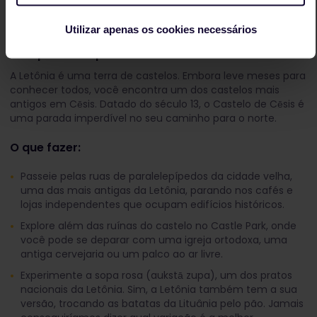
Cēsis, Letônia
Utilizar apenas os cookies necessários
Por que vale a pena:
A Letônia é uma terra de castelos. Embora leve meses para
conhecer todos, você encontra um dos castelos mais
antigos em Cēsis. Datado do século 13, o Castelo de Cēsis é
uma parada imperdível no seu caminho para o norte.
O que fazer:
Passeie pelas ruas de paralelepípedos da cidade velha,
uma das mais antigas da Letônia, parando nos cafés e
lojas independentes que ocupam edifícios históricos.
Explore além das ruínas do castelo no Castle Park, onde
você pode se deparar com uma igreja ortodoxa, uma
antiga cervejaria ou um palco ao ar livre.
Experimente a sopa rosa (aukstā zupa), um dos pratos
nacionais da Letônia. Sim, a Letônia também tem a sua
versão, trocando as batatas da Lituânia pelo pão. Jamais