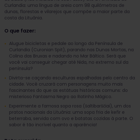
Curlandia: uma língua de areia com 98 quilômetros de
dunas, florestas e vilarejos que compõe a maior parte da
costa da Lituânia.
O que fazer:
Alugue bicicletas e pedale ao longo da Península de
Curlandia (Curonian Spit), parando nas Dunas Mortas, na
Colina das Bruxas e nadando no Mar Báltico. Será que
você vai conseguir chegar até Nida, no extremo sul da
península?
Divirta-se caçando esculturas espalhadas pelo centro da
cidade. Você cruzará com personagens muito mais
fascinantes do que as estátuas históricas comuns: do
misterioso Fantasma Negro ao Ratinho Mágico.
Experimente a famosa sopa rosa (šaltibarščiai), um dos
pratos nacionais da Lituânia: uma sopa fria de kefir e
beterraba, servida com ovo e batatas cozidas à parte. O
sabor é tão incrível quanto a aparência!