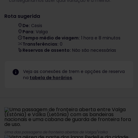
conseguiríamos dizer qual variação é a melhor.
Rota sugerida
De:
Cēsis
Para:
Valga
Tempo médio de viagem:
1 hora e 8 minutos
Transferências:
0
Reservas de assento:
Não são necessárias
Veja as conexões de trem e opções de reserva
na
tabela de horários
.
Uma das passagens de fronteira abertas de Valga/Valka