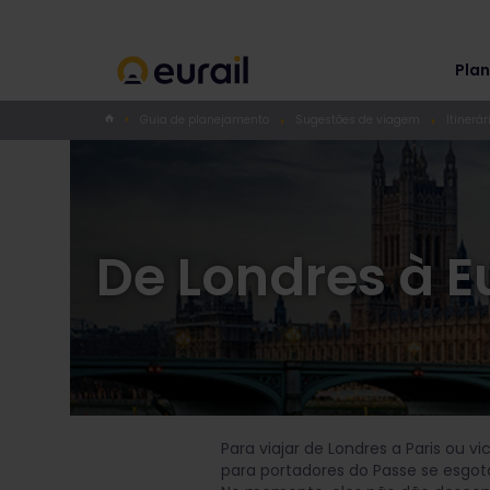
Plan
Guia de planejamento
Sugestões de viagem
Itinerá
De Londres à E
Para viajar de Londres a Paris ou v
para portadores do Passe se esgo