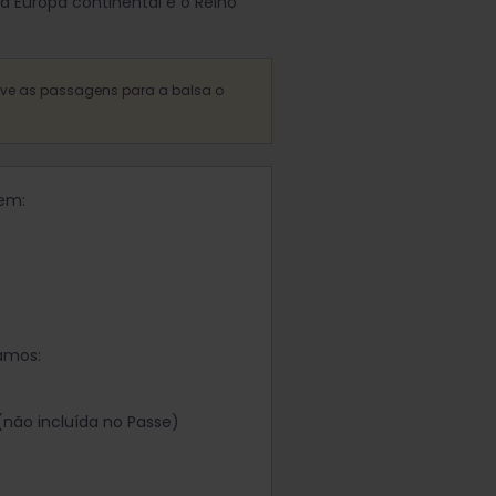
a Europa continental e o Reino
rve as passagens para a balsa o
gem:
amos:
(não incluída no Passe)