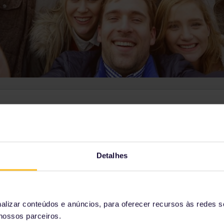
London
h5m
London St Pancras
0
Detalhes
Reserva opcional
1h 5m
Dover
Dover Priory
lizar conteúdos e anúncios, para oferecer recursos às redes so
nossos parceiros.