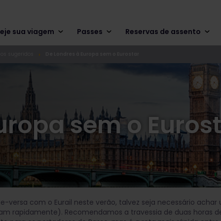
eje sua viagem
Passes
Reservas de assento
rios sugeridos
De Londres à Europa sem o Eurostar
uropa sem o Euros
ice-versa com o Eurail neste verão, talvez seja necessário achar
tam rapidamente). Recomendamos a travessia de duas horas de 