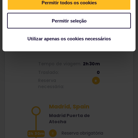
Permitir todos os cookies
Permitir seleção
Utilizar apenas os cookies necessários
De Madri para Sevilha
Tempo de viagem:
2h30m
Traslado:
0
Reserva
necessária:
Madrid, Spain
Madrid Puerta de
Atocha
Reserva obrigatória
2h 30m