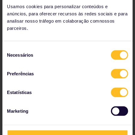
Museu do Prado
. Depois visite o
Parque do Retiro
Usamos cookies para personalizar conteúdos e
(Parque del Buen Retiro).
anúncios, para oferecer recursos às redes sociais e para
Las Ventas Bullring,
o berço das touradas, fará seu
analisar nosso tráfego em colaboração comnossos
coração bater mais forte. Conheça a história dessa
parceiros.
polêmica tradição espanhola ou veja um
torero
em
ação. Os fãs do futebol europeu não podem deixar
de visitar o
Estádio Santiago Bernabéu,
casa do
Seleção
Real Madrid.
Necessários
de
consentimento
Preferências
Estatísticas
Marketing