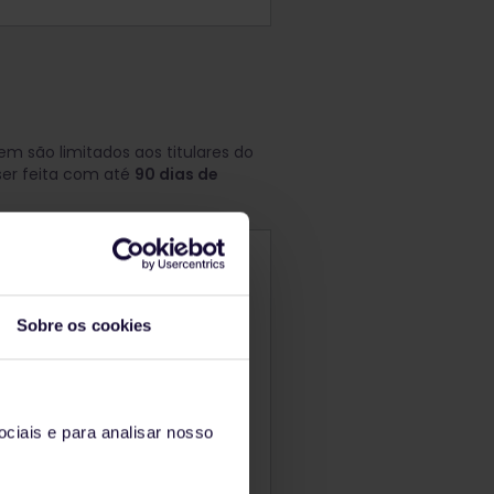
m são limitados aos titulares do
 ser feita com até
90 dias de
es formas:
Sobre os cookies
ciais e para analisar nosso