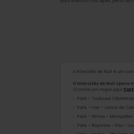
para Briancon nos Alpes, perto da fr
A Intercités de Nuit é um con
O Intercités de Nuit opera n
(Confira um mapa aqui:
Cart
Paris – Toulouse (diariame
Paris – Foix – Latour de Ca
Paris – Nîmes – Montpellie
Paris – Bayonne – Pau – Lo