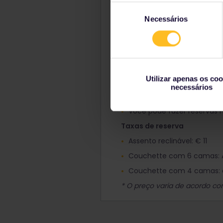
Com a companhia ferroviár
Seleção
Necessários
de
B-europe
: todos os Interci
consentimento
Outras plataformas
Rail Europe
: todos os Inter
Ligando para a central de 
Utilizar apenas os coo
+33 1 84 94 3635
necessários
Pressione #85 para inglês
Você pode fazer reservas n
Taxas de reserva
Assento reclinável: € 11
Couchette com 6 camas: A p
Couchette com 4 camas: a p
* O preço varia de acordo c