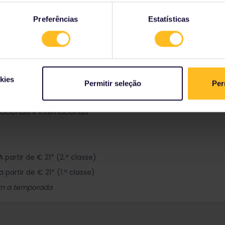
ia
Preferências
Estatísticas
tés de nuit
cités de nuit (consulte
Como reservar um assento?
)
reservas da SNCF
kies
Permitir seleção
Per
acionais e internacionais
artir de € 21* (2.ª classe)
artir de € 21* (1.ª classe)
om a temporada