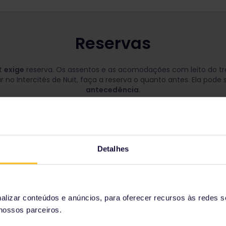
Reservas
it
exige
reserva. Os assentos e as acomodações com leito do tre
r no Intercités de Nuit, faça a reserva o quanto antes. Ela pode
antecedência
.
ercités de Nuit
nto ou acomodação com leito no Intercités de Nuit das seguint
Detalhes
 de reservas Eurail
reservar via sistema de autoatendimento da Eurail
lizar conteúdos e anúncios, para oferecer recursos às redes so
nossos parceiros.
do (passagem impressa)