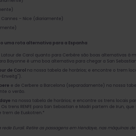
iariamente)
amente)
– Cannes – Nice (diariamente)
iamente)
mo uma rota alternativa para a Espanha
a Latour de Carol quanto para Cerbère são boas alternativas à
ara Bayonne é uma boa alternativa para chegar a San Sebastian 
our de Carol
na nossa tabela de horários; e encontre o trem lo
-Enveitg").
rbere
e de Cerbere a Barcelona (separadamente) na nossa tabel
nte o verão.
ndaye
na nossa tabela de horários; e encontre os trens locais pa
 Os trens RENFE para San Sebastian e Madri partem de Irun, que 
e trem de Euskotren.*
a rede Eurail. Retire as passagens em Hendaye, nas máquinas d