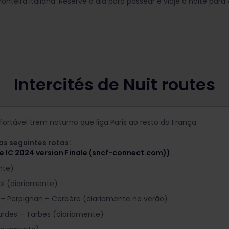
onteira italiana. Reserve o dia para passear e viaje à noite para v
Intercités de Nuit routes
fortável trem noturno que liga Paris ao resto da França.
as seguintes rotas:
e IC 2024 version Finale (sncf-connect.com))
nte)
rol (diariamente)
r – Perpignan – Cerbère (diariamente no verão)
urdes – Tarbes (diariamente)