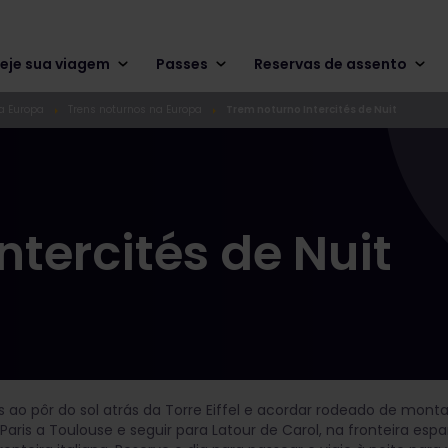
eje sua viagem
Passes
Reservas de assento
a Europa
Trens noturnos na Europa
Trem noturno Intercités de Nuit
ntercités de Nuit
 ao pôr do sol atrás da Torre Eiffel e acordar rodeado de monta
Paris a Toulouse e seguir para Latour de Carol, na fronteira e