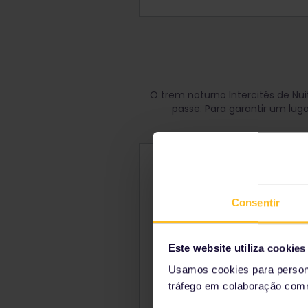
O trem noturno Intercités de Nu
passe. Para garantir um luga
Como reservar o Int
Você pode reservar seu asse
Consentir
Sistema de autoatendimento
Eurail
Este website utiliza cookies
Custos administrativos ao 
Usamos cookies para persona
€ 2 - por pessoa por trem
tráfego em colaboração com
Adicional de € 9 por pedi