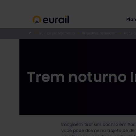
Plan
Guia de planejamento
Sugestões de viagem
Trens n
Trem noturno I
Imaginem tirar um cochilo em Paris
você pode dormir no trajeto de de 