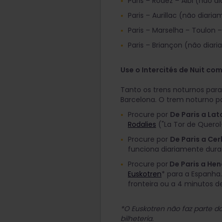
Paris – Rodez – Albi (não d
Paris – Aurillac (não diari
Paris – Marselha – Toulon 
Paris – Briançon (não diar
Use o Intercités de Nuit co
Tanto os trens noturnos par
Barcelona. O trem noturno p
Procure por
De Paris a Lat
Rodalies
("La Tor de Querol
Procure por
De Paris a Ce
funciona diariamente dura
Procure por
De Paris a He
Euskotren
* para a Espanha.
fronteira ou a 4 minutos d
*O Euskotren não faz parte d
bilheteria.