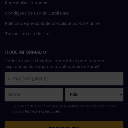
Reembolsos e trocas
Condições de Uso do Eurail Pass
Política de privacidade do aplicativo Rail Planner
Termos de uso do site
FIQUE INFORMADO!
Cadastre nosso boletim informativo para receber
inspirações de viagem e atualizações da Eurail!
Você se inscreveu com sucesso.
O campo endereço de e-mail é obrigatório!
E-mail inválido!
Erro ao assinar o boletim eletrônico. Tente novamente mais tard
Você já assinou este boletim eletrônico!
Favor concordar com os termos e condições para assinar a news
Ao se cadastrar na nossa newsletter, você concorda com
nossos
termos e condições
.