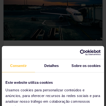
Mostraremos como ir dos aeroportos mais
importantes da Europa até o centro da cidade.
Consentir
Detalhes
Sobre os cookies
Ver conexões de aeroportos
Este website utiliza cookies
Usamos cookies para personalizar conteúdos e
anúncios, para oferecer recursos às redes sociais e para
Escritórios de atendimento ao
analisar nosso tráfego em colaboração comnossos