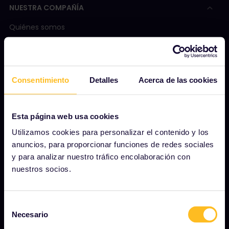
NUESTRA COMPAÑÍA
Quiénes somos
Carreras profesionales
Sala de prensa
Consentimiento
Detalles
Acerca de las cookies
Conviértete en uno de nuestros socios
Informe de Impacto de Interrail
Esta página web usa cookies
Utilizamos cookies para personalizar el contenido y los
anuncios, para proporcionar funciones de redes sociales
INICIO
y para analizar nuestro tráfico encolaboración con
¿Qué es Eurail?
nuestros socios.
Cómo usar su pase
Revista
Selección
Necesario
de
Comunidad
consentimiento