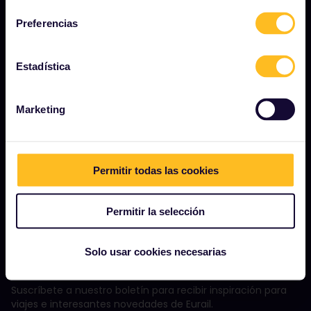
Turismo sostenible
Preferencias
Ayuda
Estadística
TÉRMINOS Y CONDICIONES
Marketing
Condiciones de Reserva
Reembolsos y cambios
Permitir todas las cookies
Condiciones de Uso del Eurail Pass
Política de privacidad de la aplicación Rail Planner
Permitir la selección
Condiciones de uso del sitio web
Solo usar cookies necesarias
¡MANTENTE INFORMADO!
Suscríbete a nuestro boletín para recibir inspiración para
viajes e interesantes novedades de Eurail.