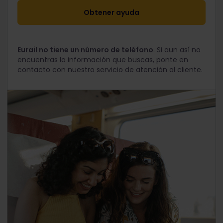
En la siguiente página, desplázate hacia abajo
hasta "Asientos" y en "Pasajero 1" selecciona el
Obtener ayuda
"Tipo de asiento".
Haz clic en "Tipo de pasajero" y selecciona tu
grupo de edad.
Eurail no tiene un número de teléfono
. Si aun así no
encuentras la información que buscas, ponte en
Selecciona el "Descuento" que te corresponde:
contacto con nuestro servicio de atención al cliente.
"Pase para las Islas Griegas de 4 días – 100%"
si viajas con un pase de 4 días y reservas uno
de los 4 ferrys nacionales totalmente
incluidos.
"Pase para las Islas Griegas de 6 días – 100%"
si viajas con un pase de 6 días y reservas uno
de los 4 ferrys nacionales totalmente
incluidos.
"Pase para las Islas Griegas – 30%" para
cualquier viaje nacional adicional con un
Pase para las Islas Griegas
"Global Pass – 30%" si tienes un Global Pass
Ingresa tu información personal.