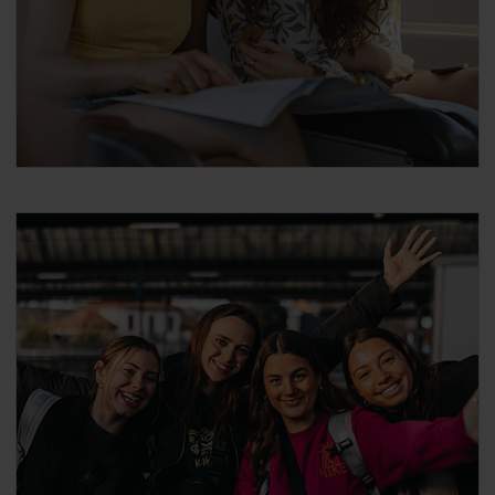
Ingresa tu número de Cubierta del Pase en el
campo "ID de
descuento/documento".Encontrarás tu
número de Cubierta del Pase en el reverso de
la cubierta de tu Pase, sobre el código QR.Si
viajas con un pase móvil, ingresa tu número de
pase móvil de 6 dígitos que encontrarás en el
email de confirmación de tu pedido.
Agrega tu información de contacto y haz clic
en "Continuar".
Se abrirá la página de "Confirmación de la
reserva", que muestra la información de tu
reserva. Verifica si toda la información es
correcta, antes de aceptar los términos y
condiciones y haz clic en "Confirmar y
reservar".
Superfast Ferries – Rutas
internacionales