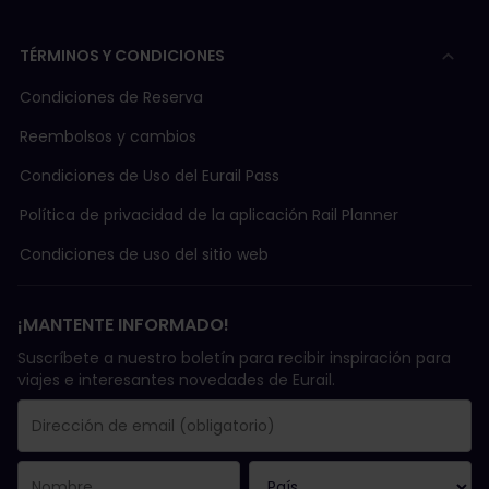
Haz clic en "tipo de pasajero" y selecciona tu
grupo de edad.
TÉRMINOS Y CONDICIONES
Haz clic en "Descuento" y selecciona el
Condiciones de Reserva
descuento que corresponda con el Pase con el
que viajas:
Reembolsos y cambios
Eurail Global Pass 1ª clase
Condiciones de Uso del Eurail Pass
Eurail Global Pass 2a clase
Política de privacidad de la aplicación Rail Planner
Pase Eurail Grecia / Pase Italia 30% (One
Country Pass de Grecia o Italia)
Condiciones de uso del sitio web
Ingresa tu información personal. Puedes dejar
vacío el campo "ID de descuento/documento".
¡MANTENTE INFORMADO!
Agrega tu información de contacto.
Suscríbete a nuestro boletín para recibir inspiración para
Deja vacío el campo "Descuento adicional".
viajes e interesantes novedades de Eurail.
Haz clic en "Continuar" y se abrirá la página
"Confirmación de reserva". Verifica si toda la
información es correcta, selecciona los
Términos y condiciones y haz clic en
"Confirmar y reservar".