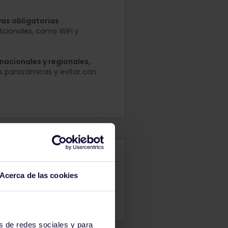
vas obligatorias
icionales, como WiFi y
 nacionales y regionales,
tas panorámicas y evitar con
todas las respuestas –
Acerca de las cookies
s de redes sociales y para