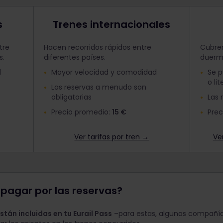
s
Trenes internacionales
tre
Hacen recorridos rápidos entre
Cubren
s.
diferentes países.
duerm
d
Mayor velocidad y comodidad
Se p
o lit
Las reservas a menudo son
obligatorias
Las 
Precio promedio:
15 €
Prec
Ver tarifas por tren →
Ve
pagar por las reservas?
stán incluidas en tu Eurail Pass
–para estas, algunas compañías