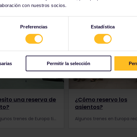
laboración con nuestros socios.
información sobre las res
Preferencias
Estadística
sarias
Permitir la selección
Per
sito una reserva de
¿Cómo reservo los
to?
asientos?
Para algunos trenes de Europa tienes que hacer una reserva anticipada. Averigua si tienes que reservar asientos o hacer otras reservas para tu viaje en tren.