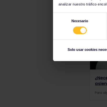
analizar nuestro tráfico enco
Más 
Selección
Necesario
de
consentimiento
Solo usar cookies nece
¿Nece
asien