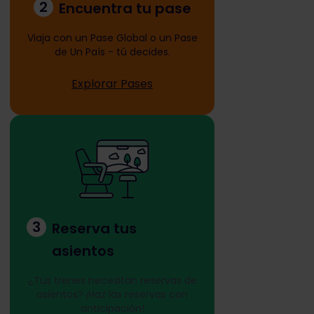
2
Encuentra tu pase
Viaja con un Pase Global o un Pase
de Un País - tú decides.
Explorar Pases
3
Reserva tus
asientos
¿Tus trenes necesitan reservas de
asientos? ¡Haz las reservas con
anticipación!