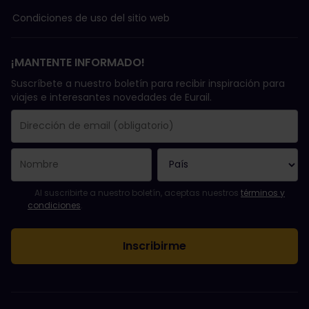
Condiciones de uso del sitio web
¡MANTENTE INFORMADO!
Suscríbete a nuestro boletín para recibir inspiración para
viajes e interesantes novedades de Eurail.
Se suscribió con éxito.
El campo de dirección de email es obligatorio.
La dirección de email no es válida.
Ha habido un fallo al suscribirte al boletín. Vuelve a intentarlo
¡Ya te has suscrito a este boletín!
Acepta los términos y condiciones para suscribirte al boletín in
Al suscribirte a nuestro boletín, aceptas nuestros
términos y
condiciones
.