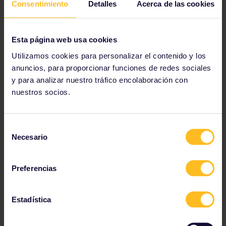
Consentimiento
Detalles
Acerca de las cookies
Esta página web usa cookies
Utilizamos cookies para personalizar el contenido y los
anuncios, para proporcionar funciones de redes sociales
y para analizar nuestro tráfico encolaboración con
nuestros socios.
Selección
Necesario
de
”Viajamos durante dos meses y
consentimiento
recorrimos 16 ciudades y 10 países.Con
Preferencias
Eurail tienes la oportunidad de crear tu
propia ruta.”
Estadística
Tamara and Natalie