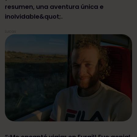
resumen, una aventura única e
inolvidable&quot;.
Lucas
“¡Me encantó viajar en Eurail! Fue genial