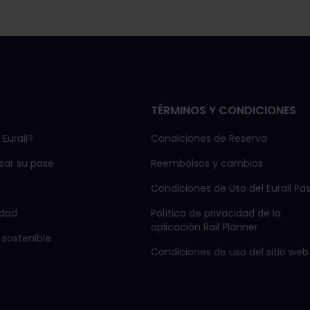
13,40 €
20 € por
por
–
–
persona
persona
TÉRMINOS Y CONDICIONES
20 € por
25 € por
65 € por
85 € por
Eurail?
Condiciones de Reserva
persona
persona
persona
persona
ar su pase
Reembolsos y cambios
Condiciones de Uso del Eurail Pa
dad
Política de privacidad de la
20 € por
25 € por
65 € por
85 € por
aplicación Rail Planner
 sostenible
persona
persona
persona
persona
Condiciones de uso del sitio web
76 € por
98 € por