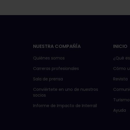
– Rijeka
Viena –
Budapest
–
– Cluj
Napoca
EN Lisinski
Stuttgart
NUESTRA COMPAÑÍA
INICIO
~ Múnich
Múnich
–
Quiénes somos
¿Qué es 
Liubliana
liubliana
Carreras profesionales
Cómo us
Zagreb
Sala de prensa
Revista
en
Conviértete en uno de nuestros
Comuni
Zúrich –
socios
10 €
Turismo
Liubliana
Informe de Impacto de Interrail
– Zagreb
Ayuda
EN
Canopus