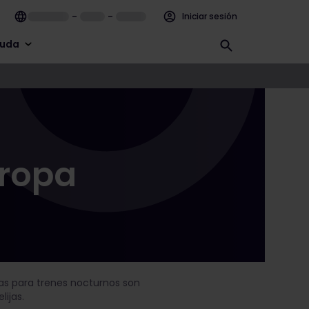
–
–
Iniciar sesión
uda
uropa
vas para trenes nocturnos son
lijas.