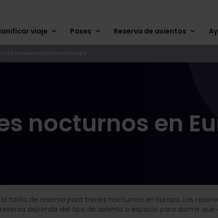
lanificar viaje
Pases
Reserva de asientos
Ay
as de trenes nocturnos en Europa
nes nocturnos en E
 la tarifa de reserva para trenes nocturnos en Europa. Las reser
e reserva depende del tipo de asiento o espacio para dormir que e