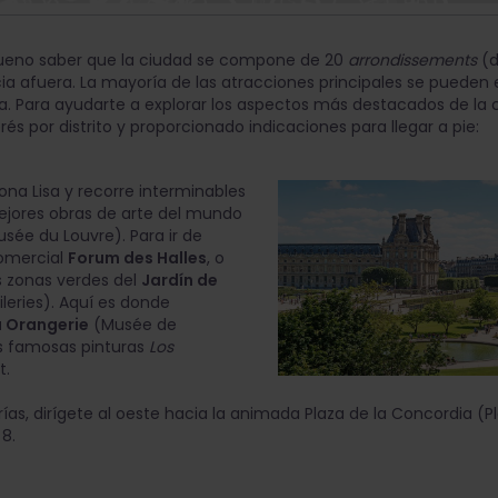
 bueno saber que la ciudad se compone de 20
arrondissements
(d
cia afuera. La mayoría de las atracciones principales se pueden en
 Sena. Para ayudarte a explorar los aspectos más destacados de 
erés por distrito y proporcionado indicaciones para llegar a pie:
ona Lisa y recorre interminables
ejores obras de arte del mundo
sée du Louvre). Para ir de
comercial
Forum des Halles
, o
as zonas verdes del
Jardín de
ileries). Aquí es donde
 Orangerie
(Musée de
as famosas pinturas
Los
t.
erías, dirígete al oeste hacia la animada Plaza de la Concordia (P
 8.