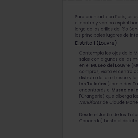
Para orientarte en París, es
el centro y van en espiral ha
largo de las orillas del Río
los principales lugares de int
Distrito 1 (Louvre)
Contempla los ojos de la M
salas con algunas de las m
en el
Museo del Louvre
(Mu
compras, visita el centro 
disfruta del aire fresco y l
las Tullerías
(Jardin des Tu
encontrarás el
Museo de la
l'Orangerie) que alberga l
Nenúfares
de Claude Mone
Desde el Jardín de las Tull
Concorde) hasta el distrito