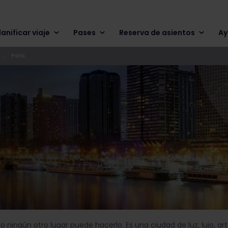
lanificar viaje
Pases
Reserva de asientos
Ay
París
o ningún otro lugar puede hacerlo. Es una ciudad de luz, lujo, a