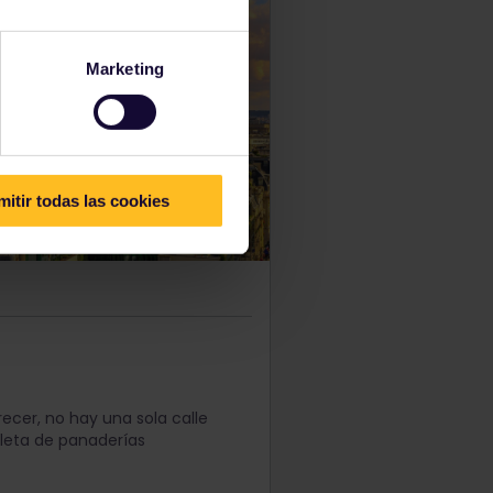
Marketing
mitir todas las cookies
recer, no hay una sola calle
pleta de panaderías