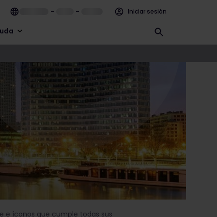
–
–
Iniciar sesión
uda
rte e íconos que cumple todas sus