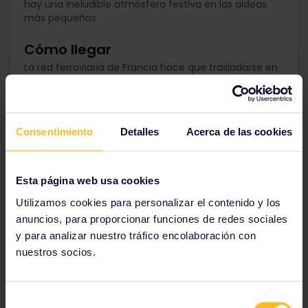
hay una ineludible atmósfera festiva en las aldeas
más pequeñas.
Cómo llegar
La red ferroviaria de Francia hace que trasladarse en
tren sea rápido y eficiente. París es el principal centro
de conexión de líneas ferroviarias del país. Puedes
conectar con la mayoría de las ciudades, pueblos y
países vecinos.
Consentimiento
Detalles
Acerca de las cookies
Obtén tu pase de Francia
Esta página web usa cookies
Utilizamos cookies para personalizar el contenido y los
anuncios, para proporcionar funciones de redes sociales
Alemania en otoño
y para analizar nuestro tráfico encolaboración con
nuestros socios.
Selección