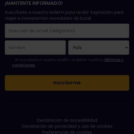
¡MANTENTE INFORMADO!
Suscríbete a nuestro boletín para recibir inspiración para
viajes e interesantes novedades de Eurail.
Se suscribió con éxito.
El campo de dirección de email es obligatorio.
La dirección de email no es válida.
Ha habido un fallo al suscribirte al boletín. Vuelve a intentarlo
¡Ya te has suscrito a este boletín!
Acepta los términos y condiciones para suscribirte al boletín in
Al suscribirte a nuestro boletín, aceptas nuestros
términos y
condiciones
.
Declaración de accesibilidad
Declaración de privacidad y uso de cookies
Preferencias de cookies