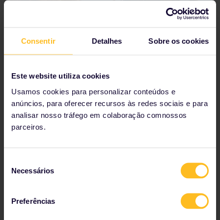
Consentir
Detalhes
Sobre os cookies
Este website utiliza cookies
Usamos cookies para personalizar conteúdos e
Por que ir?
anúncios, para oferecer recursos às redes sociais e para
analisar nosso tráfego em colaboração comnossos
Veja a natureza da
Noruega
no que ela tem de
melhor, com seus profundos fiordes e altas
parceiros.
montanhas. Percorra trilhas a pé ou de bicicleta, e vá
à costa ver as baleias-assassinas no mar. O verão é a
melhor época para visitar, com clima excelente, sol
Seleção
sem fim e atividades ao ar livre.
Necessários
de
consentimento
Como chegar
Pegue uma balsa em Bodo, a estação ferroviária
Preferências
mais ao norte da Noruega.