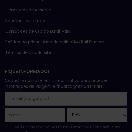
Condições de Reserva
Reembolsos e trocas
Condições de Uso do Eurail Pass
Política de privacidade do aplicativo Rail Planner
Termos de uso do site
FIQUE INFORMADO!
Cadastre nosso boletim informativo para receber
inspirações de viagem e atualizações da Eurail!
Você se inscreveu com sucesso.
O campo endereço de e-mail é obrigatório!
E-mail inválido!
Erro ao assinar o boletim eletrônico. Tente novamente mais tard
Você já assinou este boletim eletrônico!
Favor concordar com os termos e condições para assinar a news
Ao se cadastrar na nossa newsletter, você concorda com