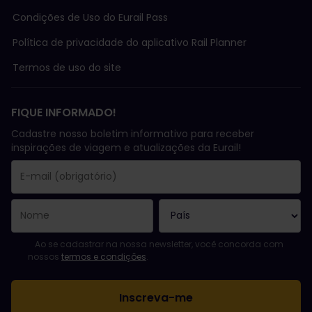
Condições de Uso do Eurail Pass
Política de privacidade do aplicativo Rail Planner
Termos de uso do site
FIQUE INFORMADO!
Cadastre nosso boletim informativo para receber
inspirações de viagem e atualizações da Eurail!
Você se inscreveu com sucesso.
O campo endereço de e-mail é obrigatório!
E-mail inválido!
Erro ao assinar o boletim eletrônico. Tente novamente mais tard
Você já assinou este boletim eletrônico!
Favor concordar com os termos e condições para assinar a news
Ao se cadastrar na nossa newsletter, você concorda com
nossos
termos e condições
.