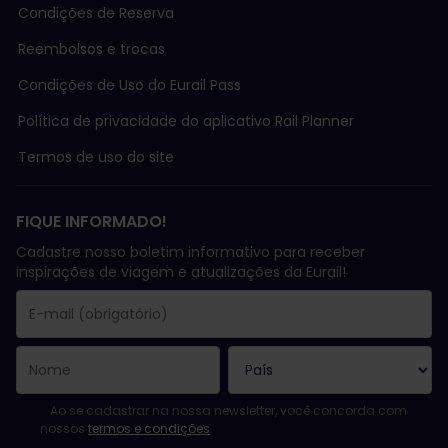
Condições de Reserva
Reembolsos e trocas
Condições de Uso do Eurail Pass
Política de privacidade do aplicativo Rail Planner
Termos de uso do site
FIQUE INFORMADO!
Cadastre nosso boletim informativo para receber
inspirações de viagem e atualizações da Eurail!
Você se inscreveu com sucesso.
O campo endereço de e-mail é obrigatório!
E-mail inválido!
Erro ao assinar o boletim eletrônico. Tente novamente mais tard
Você já assinou este boletim eletrônico!
Favor concordar com os termos e condições para assinar a news
Ao se cadastrar na nossa newsletter, você concorda com
nossos
termos e condições
.