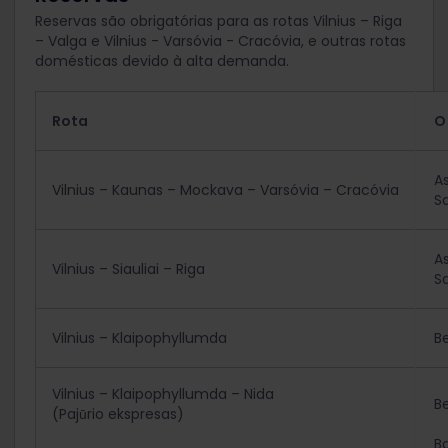
Reservas são obrigatórias para as rotas Vilnius – Riga
– Valga e Vilnius - Varsóvia - Cracóvia, e outras rotas
domésticas devido à alta demanda.
Rota
O
A
Vilnius – Kaunas – Mockava – Varsóvia – Cracóvia
S
A
Vilnius – Siauliai – Riga
S
Vilnius – Klaipophyllumda
B
Vilnius – Klaipophyllumda – Nida
B
(Pajūrio ekspresas)
B