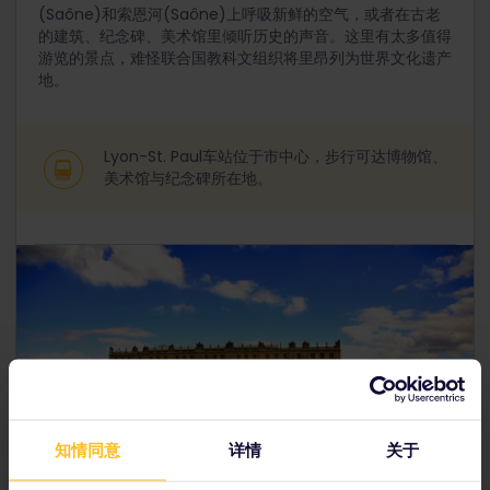
(Saône)和索恩河(Saône)上呼吸新鲜的空气，或者在古老
的建筑、纪念碑、美术馆里倾听历史的声音。这里有太多值得
游览的景点，难怪联合国教科文组织将里昂列为世界文化遗产
地。
Lyon-St. Paul车站位于市中心，步行可达博物馆、
美术馆与纪念碑所在地。
知情同意
详情
关于