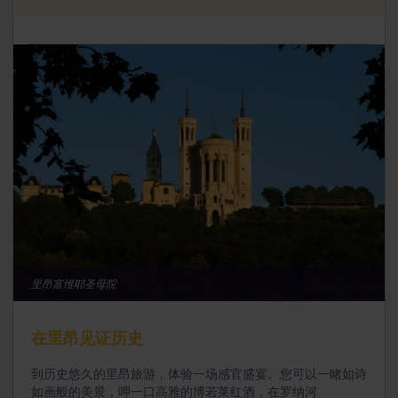
里昂富维耶圣母院
在里昂见证历史
到历史悠久的里昂旅游，体验一场感官盛宴。您可以一睹如诗
如画般的美景，呷一口高雅的博若莱红酒，在罗纳河