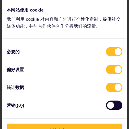
本网站使用 cookie
凡尔赛宫
我们利用 cookie 对内容和广告进行个性化定制，提供社交
媒体功能，并与合作伙伴合作分析我们的流量。
在凡尔赛体会王室的富丽堂皇
到凡尔赛宫感受触动心灵的震撼。
凡尔赛宫(Château of
Versailles)
曾是法国国王路易十六和他美丽的妻子玛丽·安托
同
瓦内特居住的宫殿。千万不要错过镜厅和玛丽·安托瓦内特精
必要的
意
致的皇宫花园。在凡尔赛隐秘的人行小路闲步，您会发现许多
选
手艺精湛的工匠。他们的作品集艺术性和功能性、建筑学与美
择
学为一体，散发着16世纪的风情和21世纪的魅力。
偏好设置
统计数据
从Versailles-Rive Gauche火车站步行到凡尔赛宫
需10分钟。
营销({0})