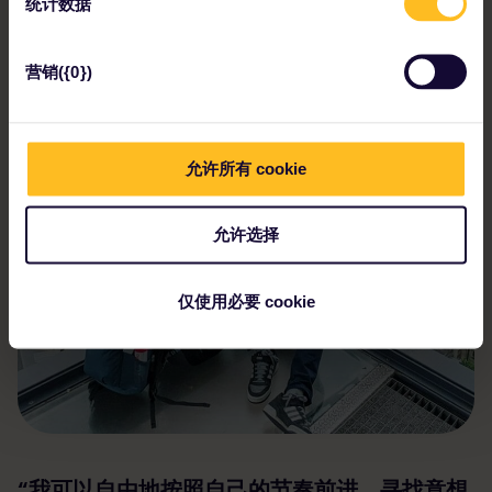
统计数据
个国家。通过Eurail欧铁，您有机会创建自己的
个人路线。”
营销({0})
Tamara and Natalie
允许所有 cookie
允许选择
仅使用必要 cookie
“我可以自由地按照自己的节奏前进，寻找意想