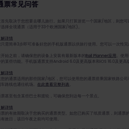
通票常见问答
这首先取决于您想要去哪儿旅行。如果只打算游览一个国家/地区，则您可
好选择全境通票（适用于33个欧洲国家/地区)。
了解详情
您只需简单3步即可准备好您的手机版通票以供旅行使用。您可以一次性完
在开始之前，请确保您的设备上安装有最新版本的
Rail Planner应用
。使用
的某些功能。手机版通票支持Android 6.0及更高版本和iOS 16.0及更
了解详情
在您的通票适用的那些国家/地区，您可以使用您的通票搭乘国家铁路公司
列车路线也通往机场。
在此查看完整列表
。
通票甚至包含某些巴士和渡轮，可确保您到达每一个景点。
了解详情
通票的有效期取决于您购买的通票类型。如您已购买了纸质通票，则通票
后有效日，该日午夜之前均可使用。