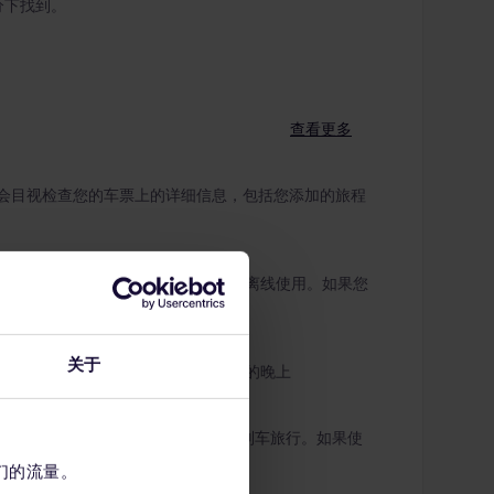
部分下找到。
查看更多
会目视检查您的车票上的详细信息，包括您添加的旅程
确保旅程规划尽可能准确，以供您在旅途中离线使用。如果您
以确保该应用为最新版本。
关于
时间从00:00（午夜）起至同一日历日的晚上
网络。
，因此如您需要的话每天都可以搭乘列车旅行。如果使
们的流量。