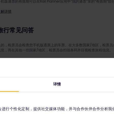
手机版通票的有效期可以在Rail Planner应用中“我的通票”里的“有效期”
了解详情
旅行常见问答
是的，检票员会检查您手机版通票上的车票。在大多数国家/地区，检票员
信息，而在其他一些国家/地区，检票员会扫描条码并目视检查旅程信息。
了解详情
我们每周会更新我们的网站和Rail Planner应用上的时刻表四次，以
的手机设置没有开启自动应用程序更新，请在旅行前检查手机的应用商店
了解详情
详情
一个旅行日是指您可使用Eurail欧铁通票搭乘列车旅行的24小时时间段。
11:59（23:59）止。每个旅行日，您都可以乘坐Eurail欧铁通票适用的列车
如果使用连续通票（例如1个月连续通票），有效期内的每一天都是旅行日
用弹性通票（例如1个月内的5天通票），则可以自由选择旅行日。
容和广告进行个性化定制，提供社交媒体功能，并与合作伙伴合作分析我