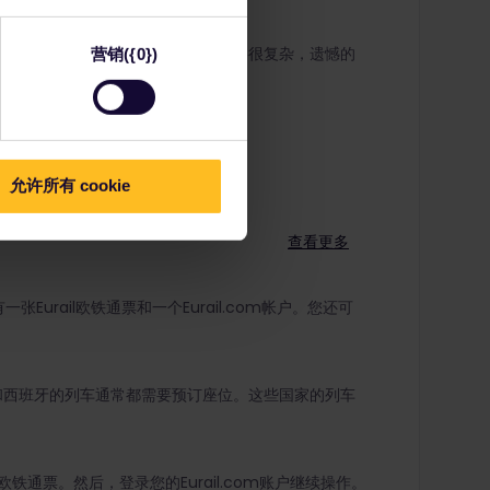
很抱歉听到这个消息。欧洲的铁路网络很复杂，遗憾的
营销({0})
策，我们将很乐意审核您的案例。
允许所有 cookie
查看更多
Eurail欧铁通票和一个Eurail.com帐户。您还可
和西班牙的列车通常都需要预订座位。这些国家的列车
铁通票。然后，登录您的Eurail.com账户继续操作。