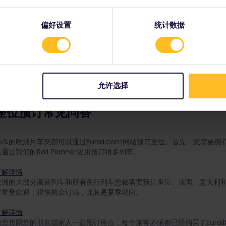
了解详情
在使用我们的铁路通票旅行时，您是否遇到过列车服务中断的情况？我们
偏好设置
统计数据
是，有时列车会被取消或无法准时到达目的地。
为了补偿您因此次服务中断而造成的不便，Eurail B.V.制定了专门的政
了解详情
允许选择
座位预订常见问答
95%的欧洲列车您都可以通过Eurail.com网站预订座位。首先，您需要拥有一张
通过我们的Rail Planner应用预订很多列车。
了解详情
欧洲的大部分高速列车和所有夜行列车您都需要预订座位。法国、意大利
非常受欢迎，很快就会订满，尤其是夏季期间。
了解详情
如您想跟您的朋友或家人一起预订座位，每个旅客必须都已经购买了Eurail欧