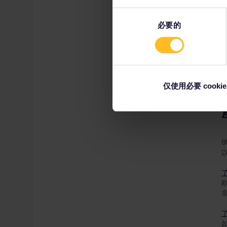
同
必要的
意
选
择
仅使用必要 cookie
以