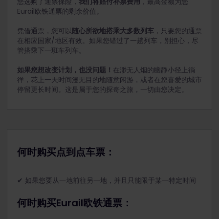
您选购了通票保险，
我们将赔付补票费用
，最高金额为您
Eurail欧铁通票的剩余价值。
凭借通票，您可以
随心所欲地搭乘大多数列车
，只要您的通票
在相应国家/地区有效。如果您错过了一趟列车，别担心，尽
管搭乘下一班车列车。
如果您想改变计划，也没问题！
在渺无人烟的幽静小径上徜
徉，花上一天时间漫无目的地随意闲游，或者在您喜爱的城市
停留更长时间。这是属于您的探奇之旅，一切由您决定。
何时购买点到点车票：
✔ 如果您要从一地前往另一地，并且只能限于某一特定时间
何时购买Eurail欧铁通票：