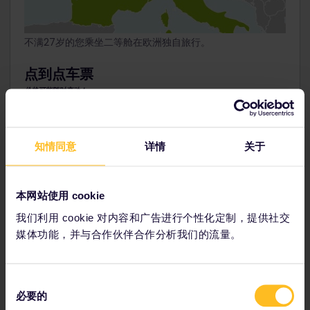
不满27岁的您乘坐二等舱在欧洲独自旅行。
点到点车票
价格可能随时变动！
米兰 – 威尼斯：35欧元
威尼斯 – 慕尼黑：114欧元
知情同意
详情
关于
慕尼黑 – 维也纳：58欧元
维也纳 – 布达佩斯：56欧元
布达佩斯 – 布拉格：133欧元
本网站使用 cookie
布拉格 – 柏林：97欧元
我们利用 cookie 对内容和广告进行个性化定制，提供社交
媒体功能，并与合作伙伴合作分析我们的流量。
柏林 – 阿姆斯特丹：116欧元
阿姆斯特丹 – 巴黎：150欧元
巴黎 – 尼斯：50欧元
同
必要的
总计：一人共809欧元
意