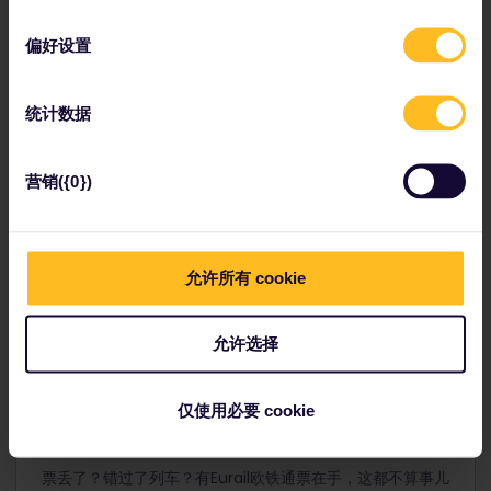
选
Eurail欧铁全境通票：
择
偏好设置
在2个月内旅行10天：409欧元
预订费：77欧元
总计：一人共486欧元
统计数据
✔ 使用Eurail欧铁通票，您可以节省323欧
营销({0})
元
查看此通票
允许所有 cookie
允许选择
仅使用必要 cookie
畅享灵活至极的旅行体验
票丢了？错过了列车？有Eurail欧铁通票在手，这都不算事儿