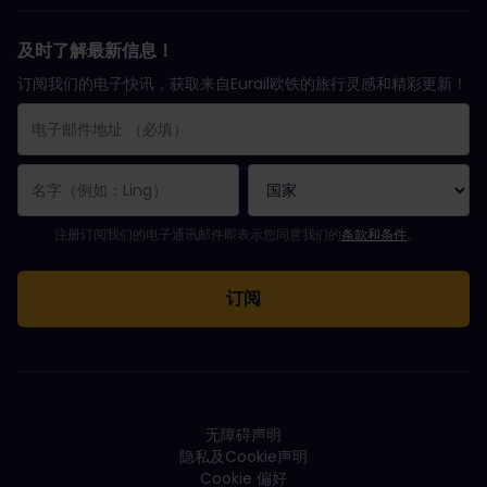
及时了解最新信息！
订阅我们的电子快讯，获取来自Eurail欧铁的旅行灵感和精彩更新！
您已成功订阅。
电子邮件地址栏为必填栏！
电子邮件地址无效！
订阅电子通讯时出错。请稍后重试。
您已订阅此电子通讯！
请同意有关订阅电子通讯的条款和条件。
注册订阅我们的电子通讯邮件即表示您同意我们的
条款和条件
。
无障碍声明
隐私及Cookie声明
Cookie 偏好