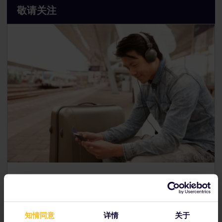
敬请关注
Euraill欧铁一直在努力满足旅客和
环境
的需求。 我们正在考
验铁路公司研发新技术的能力。 敬请关注。
想了解Eurail欧铁通票的最新动态？ 订阅电子通讯，抢先获知
知情同意
详情
关于
新产品和服务！