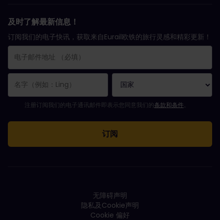
及时了解最新信息！
订阅我们的电子快讯，获取来自Eurail欧铁的旅行灵感和精彩更新！
您已成功订阅。
电子邮件地址栏为必填栏！
电子邮件地址无效！
订阅电子通讯时出错。请稍后重试。
您已订阅此电子通讯！
请同意有关订阅电子通讯的条款和条件。
注册订阅我们的电子通讯邮件即表示您同意我们的
条款和条件
。
无障碍声明
隐私及Cookie声明
Cookie 偏好