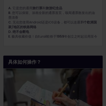
A.
它是您的通用
旅行票
和
旅游纪念品
B.
您可以保留、涂画全新的通票首页，嗅闻通票散发出的油
墨清香
C.
无论您使用Android还是iOS设备，都可以连通
31个欧洲国
家/地区的铁路网络
D.
绝不会断电
E.
极具收藏价值！自Eurail欧铁于
1959
年创立之时起沿用至今
具体如何操作？