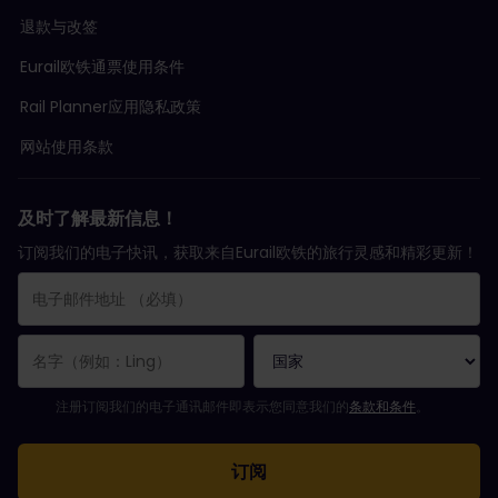
退款与改签
Eurail欧铁通票使用条件
Rail Planner应用隐私政策
网站使用条款
及时了解最新信息！
订阅我们的电子快讯，获取来自Eurail欧铁的旅行灵感和精彩更新！
您已成功订阅。
电子邮件地址栏为必填栏！
电子邮件地址无效！
订阅电子通讯时出错。请稍后重试。
您已订阅此电子通讯！
请同意有关订阅电子通讯的条款和条件。
注册订阅我们的电子通讯邮件即表示您同意我们的
条款和条件
。