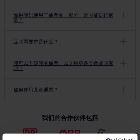
有些优惠只需出示有效通票即可享受折扣。其他优惠只能
通过提供通票首页才能访问。
如果我只使用了通票的一部分，是否能进行退
款？
您可以在
通票优惠门户
，找到与每项优惠有关的详细说
明。
不，如果您已使用通票，则无法退款，即使还有一些旅行
日未使用。
互联网要求是什么？
一旦您的有效期已经开始，则视为通票已经使用。一旦使
我们的系统会定期检查您的手机版通票，以确保其有效性
用，则无法再进行退款。
和防止欺诈，这意味着
您至少需要每24小时在线一次
。
我可以升级我的通票，以支持更多天数或国家
吗？
我们会在24小时结束前向您发送通知，以便您可以找到互
联网连接。如果您在列车上，则可能可以使用车载Wi-
不能向您的通票添加更多天数或国家。然而，如果通票尚
Fi（注意：Wi-Fi信号必须至少为3格或更高）。该应用不会
未使用，您可以选择
改签
。
如何使用儿童通票？
在后台更新，所以，在找到连接后，您需要打开该应用，
以便我们查看您的通票。
如果您在旅行期间决定延长旅行，您可以购买另一张通票
儿童通票需要和普通通票一样激活，且可以放在单独的设
并将其添加到您的应用中。
备上。儿童通票应始终具有自己的旅行和车票，以便在列
如果您超过24小时没有上线，您的手机版通票将被视为无
车上检查。
我们的合作伙伴包括
效，且您将无法使用您的通票，直至您找到互联网连接并
打开该应用程序。别担心，
这不会影响您在应用程序中保
请注意，儿童通票和成人通票、青少年通票或老年人通票
存的任何行程或旅程
。
的居住国应相同，否则无法添加至同一设备。