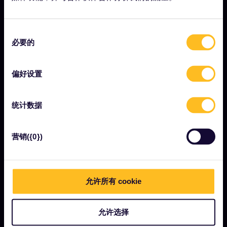
成为我们的合作伙伴
同
Interrail影响报告
必要的
意
选
择
偏好设置
让我们开始吧
什么是Eurail欧铁？
统计数据
如何使用您的通票
杂志
营销({0})
社区
可持续旅游
允许所有 cookie
支持
允许选择