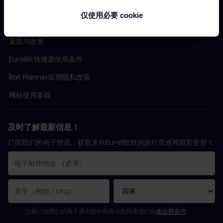
条款与条件
仅使用必要 cookie
预订条款
退款与改签
Eurail欧铁通票使用条件
Rail Planner应用隐私政策
网站使用条款
及时了解最新信息！
订阅我们的电子快讯，获取来自Eurail欧铁的旅行灵感和精彩更新！
您已成功订阅。
电子邮件地址栏为必填栏！
电子邮件地址无效！
订阅电子通讯时出错。请稍后重试。
您已订阅此电子通讯！
请同意有关订阅电子通讯的条款和条件。
注册订阅我们的电子通讯邮件即表示您同意我们的
条款和条件
。