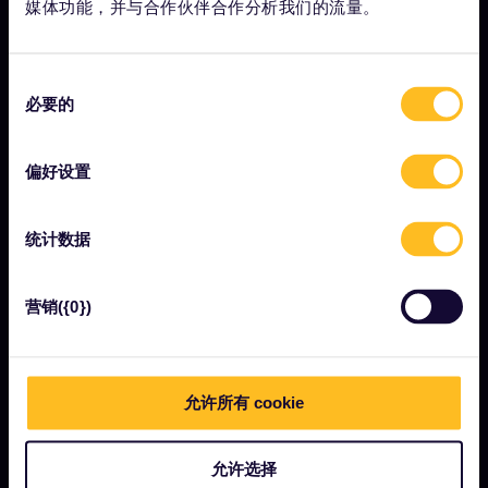
媒体功能，并与合作伙伴合作分析我们的流量。
新闻中心
成为我们的合作伙伴
同
Interrail影响报告
必要的
意
选
择
偏好设置
让我们开始吧
什么是Eurail欧铁？
统计数据
如何使用您的通票
营销({0})
杂志
社区
可持续旅游
允许所有 cookie
支持
允许选择