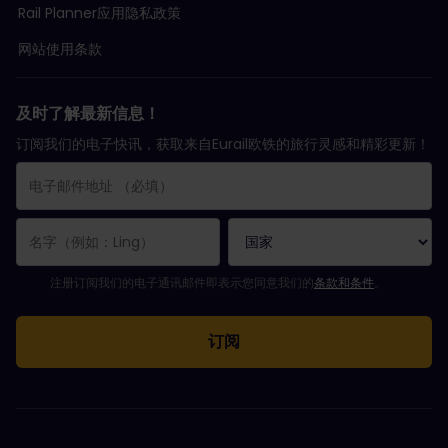
Rail Planner应用隐私政策
网站使用条款
及时了解最新信息！
订阅我们的电子快讯，获取来自Eurail欧铁的旅行灵感和精彩更新！
您已成功订阅。
电子邮件地址栏为必填栏！
电子邮件地址无效！
订阅电子通讯时出错。请稍后重试。
您已订阅此电子通讯！
请同意有关订阅电子通讯的条款和条件。
注册订阅我们的电子通讯邮件即表示您同意我们的
条款和条件
。