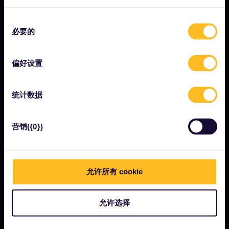
Interrail影响报告
同
必要的
意
选
让我们开始吧
择
偏好设置
什么是Eurail欧铁？
如何使用您的通票
统计数据
杂志
营销({0})
社区
可持续旅游
支持
允许所有 cookie
允许选择
条款与条件