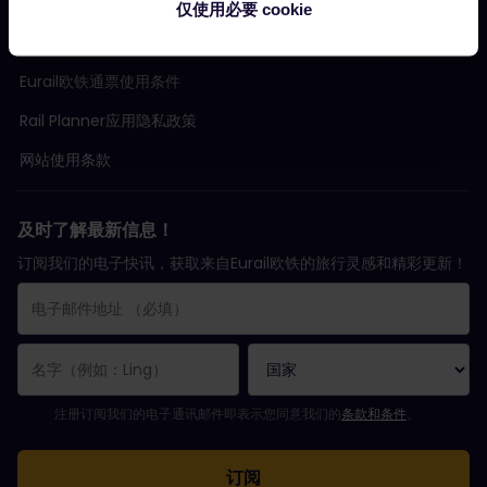
预订条款
仅使用必要 cookie
退款与改签
Eurail欧铁通票使用条件
Rail Planner应用隐私政策
网站使用条款
及时了解最新信息！
订阅我们的电子快讯，获取来自Eurail欧铁的旅行灵感和精彩更新！
您已成功订阅。
电子邮件地址栏为必填栏！
电子邮件地址无效！
订阅电子通讯时出错。请稍后重试。
您已订阅此电子通讯！
请同意有关订阅电子通讯的条款和条件。
注册订阅我们的电子通讯邮件即表示您同意我们的
条款和条件
。