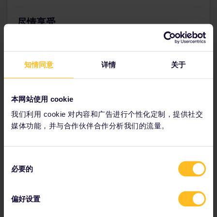
尽情享受
要想饱览令人叹为观止的城市风光，卡梅尔碉堡(Bunkers
del Carmel)绝对不容错过。在很多当地人看来，这些可以追
溯到西班牙内战时期的碉堡是欣赏巴塞罗那景色的绝佳地点。
知情同意
详情
关于
本网站使用 cookie
乘火车抵达目的地
我们利用 cookie 对内容和广告进行个性化定制，提供社交
媒体功能，并与合作伙伴合作分析我们的流量。
同
必要的
意
选
搭乘四通八达的列车，可以从巴塞罗那前往西班牙和法国的很
择
多城市。搭乘高速列车，很快就能够到达马德里或瓦伦西亚，
偏好设置
还可以直达巴黎。大多数国内和国际列车都会到达
巴塞罗那桑