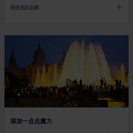
哥伦布纪念碑
早在1883年，
高迪
就已开始建造
圣家大教堂(Sagrada
Família)
，但这座建筑迄今仍未完工。不过这丝毫没有
影响这座建筑的观赏价值 – 它的彩色玻璃窗、高大的塔
巴塞罗那的很多顶级餐厅都从欧洲
最大的食品市场
–
博
楼和精美的雕塑依然让游客流连忘返。
盖利亚市场(Mercat de la Boquería)
采购食材。在将
近200年前，创建者们决定将市场大厅建在
兰布拉大道
圣家大教堂(Sagrada Familia)并不是高迪的唯一一个未
在清晨或深夜前往这座教堂，可以看到日光或月光透过
彩
(La Rambla)
旁边，以招揽更多的路人。如今，这座市
能完工的艺术作品。
桂尔公园
明确地展示了高迪那活泼、
色玻璃窗
照射下来，整个教堂内部宛如披上了五彩霓裳。
场依然吸引着大量游客前来观光，但以当地人居多。
灵动的想象力。在入口处，一条彩色的
笑脸龙
会欢迎您的
毕加索博物馆(Museu Picasso)
由位于市中心的五所宅
到来。进入公园之后，您会发现大自然与走廊、拱门和其
邸组成。他的经典画作散布在欧洲其他城市的一些博物馆
清晨游览这座市场，可以找到最新鲜的食品和饮料，并能
他精致结构融为一体。
中。但毕加索博物馆收藏的艺术作品都是毕加索的主流画
够尽情享受市场的气息、景象和喧嚣。
虽然
诺坎普(Camp Nou)
这座巨大的体育场并不是真正
作。经过庭院中的哥特式拱门，可以前往陈列着毕加索艺
公园天天开放，全年无休，开放时间为凌晨到傍晚。请提
意义上的教堂，但却被球迷们冠以足球教堂的称号。自
术作品的工作室。楼上的几层是
豪华客房
，房间中摆满了
前在网上购买门票，免去排长队等候的烦恼。
1957年起，这座体育场就一直是
巴塞罗那足球俱乐部
的
在兰布拉大道的街尾处，您会看到一个类似于塔楼的建
一些世所罕见的艺术品，例如瓷器。
主场。即使游客并非这支足球队的支持者，在参观诺坎普
筑，那就是
哥伦布纪念碑
。在这个60米高的圆柱的顶
体育场(Camp Nou)时也会被它宏伟的气派深深地折
部，矗立着
克里斯托弗·哥伦布
的宏伟雕像，他的右手指
在周四的晚上和每月的第一个周日，公园免费开放。其他
服。如果您是这支球队的球迷，您会满怀欣喜地参观体育
向大海，寓意着他所发现的“新世界”。圆柱伫立在石座
时间，公园门票为12欧元。
场并观赏这支球队的收藏品和纪念品。
上，石座上装点着精美的雕像。
添加一点点魔力
这座体育场的参观门票最低29欧元起。体育场在比赛日
圆柱和底座的内部都是空的，人们可以进入到其中一探究
的当天或前几天不接待观光游客，因此请留意比赛日期。