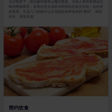
当夕阳西下，前往蒙特惠奇山魔幻喷泉。当地人和游客都会在
竟。乘坐电梯登高远眺，可以欣赏这座城市和
旧港
的全
晚间蜂拥而至，前来欣赏水流跃动和缤纷色彩交织在一起的奇
景。这座纪念碑的门票价格介于4到6欧元之间。
妙美景。五花八门的曲目让水流跳起各种各样的“舞蹈”，精彩
纷呈，渐至高潮。
简约饮食