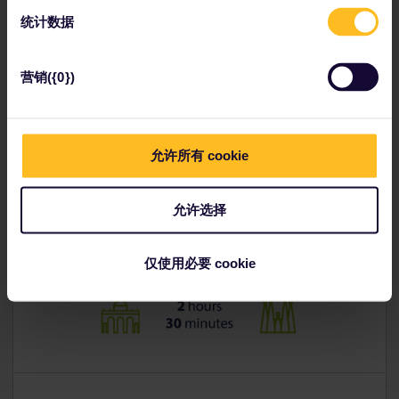
兹火车站
，从该火车站步行即可到达旧城。
统计数据
您可以在
Eurail欧铁时间表
中寻找所有往返巴塞罗那的火车。
营销({0})
使用Eurail欧铁通票乘火车畅游欧洲
允许所有 cookie
允许选择
从马德里到巴塞罗那
仅使用必要 cookie