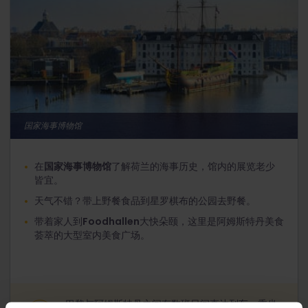
国家海事博物馆
在
国家海事博物馆
了解荷兰的海事历史，馆内的展览老少
皆宜。
天气不错？带上野餐食品到星罗棋布的公园去野餐。
带着家人到
Foodhallen
大快朵颐，这里是阿姆斯特丹美食
荟萃的大型室内美食广场。
巴黎与阿姆斯特丹之间有数班日间直达列车。乘坐