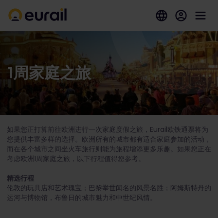
1周家庭之旅
如果您正打算前往欧洲进行一次家庭度假之旅，Eurail欧铁通票将为
您提供丰富多样的选择。欧洲所有的城市都有适合家庭参加的活动，
而在各个城市之间坐火车旅行则能为旅程增添更多乐趣。如果您正在
考虑欧洲1周家庭之旅，以下行程值得您参考。
精选行程
伦敦的玩具店和艺术瑰宝；巴黎举世闻名的风景名胜；阿姆斯特丹的
运河与博物馆，布鲁日的城市魅力和中世纪风情。