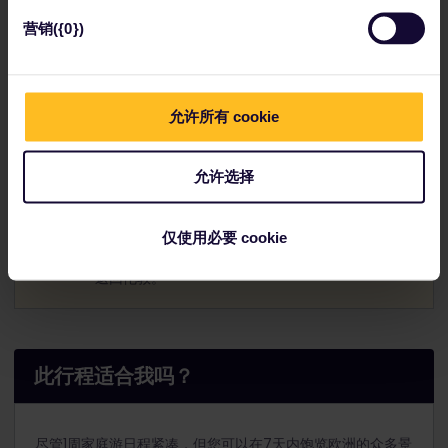
如果时间宽裕，在返回伦敦的途中不妨在布鲁日稍作停
营销({0})
留！
步行游览中世纪古城和运河，品尝当地特有的
Brugse Zot
啤酒。
允许所有 cookie
登上布鲁日的
钟楼
，欣赏该城的最美景观。
允许选择
在阿姆斯特丹和布鲁日之间有定时发车列车。行程
时间3小时，需要在布鲁塞尔换乘一次火车。需提前
仅使用必要 cookie
预订，您可以方便地乘坐欧洲之星列车从布鲁塞尔
返回伦敦。
此行程适合我吗？
尽管1周家庭游日程紧凑，但您可以在7天内饱览欧洲的众多景