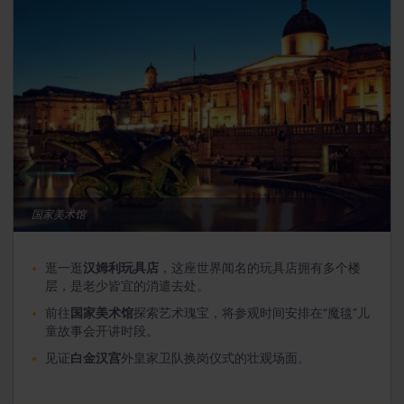
国家美术馆
逛一逛
汉姆利玩具店
，这座世界闻名的玩具店拥有多个楼
层，是老少皆宜的消遣去处。
前往
国家美术馆
探索艺术瑰宝，将参观时间安排在“魔毯”儿
童故事会开讲时段。
见证
白金汉宫
外皇家卫队换岗仪式的壮观场面。