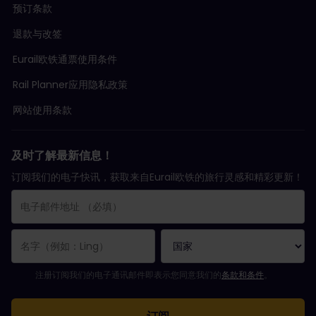
预订条款
退款与改签
Eurail欧铁通票使用条件
Rail Planner应用隐私政策
网站使用条款
及时了解最新信息！
订阅我们的电子快讯，获取来自Eurail欧铁的旅行灵感和精彩更新！
您已成功订阅。
电子邮件地址栏为必填栏！
电子邮件地址无效！
订阅电子通讯时出错。请稍后重试。
您已订阅此电子通讯！
请同意有关订阅电子通讯的条款和条件。
注册订阅我们的电子通讯邮件即表示您同意我们的
条款和条件
。