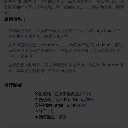
欢迎来到巴塞罗那，这里的美食无论品质还是数量，都无与伦比。尽
量避开拥挤人群，选择在城市更宁静的街道上与当地人和旅客一同用
餐。
旅游活动：
在晴朗的夜晚，不妨在巴塞罗那宽阔的广场（如Plaça Reial）的
户外餐区享用美食，静观人来人往。
从开胃菜炸鱿鱼（calamares），到海鲜菲迪乌（fideuà，类似
海鲜饭但用细面代替米饭），巴塞罗那琳琅满目的海鲜料理几乎
不会让您失望。
如果您想控制预算，就去小吃吧和本地市场。前往La Boquería市
场，体验令人眼花缭乱的各种当地美食。
推荐路线
出发站：
巴塞罗那桑兹火车站
抵达站：
里昂Part Dieu火车站
平均旅行时间：
5小时1分钟
转车：
0
预订座位：
需要