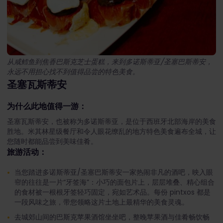
从咸鳕鱼到焦香巴斯克芝士蛋糕，来到多诺斯蒂亚/圣塞巴斯蒂安，
永远不用担心找不到值得品尝的特色美食。
圣塞瓦斯蒂安
为什么此地值得一游：
圣塞瓦斯蒂安，也被称为多诺斯蒂亚，是位于西班牙北部海岸的美食
胜地。米其林星级餐厅和令人眼花缭乱的地方特色美食遍布全城，让
您随时都能品尝到美味佳肴。
旅游活动：
当您踏进多诺斯蒂亚/圣塞巴斯蒂安一家热闹非凡的酒吧，映入眼
帘的往往是一片“牙签海”：小巧的面包片上，层层堆叠、精心组合
的食材被一根根牙签轻巧固定，宛如艺术品。每份 pintxos
都是
一段风味之旅，带您领略这片土地上最精华的美食灵魂。
去城郊山间的巴斯克苹果酒馆坐坐吧，整晚苹果酒与佳肴畅饮畅