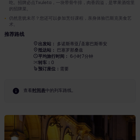
吃。招牌必点Txuleta，一块带骨牛排，肉香四溢，是苹果酒馆里
的招牌菜。
仍然意犹未尽？您还可以参加烹饪课程，亲身体验巴斯克美食艺
术。
推荐路线
出发站：
多诺斯蒂亚/圣塞巴斯蒂安
抵达站：
巴塞罗那桑兹
平均旅行时间：
6小时7分钟
转车：
0
预订座位：
需要
查看
时间表
中的列车路线。