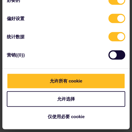
必要的
意
选
择
偏好设置
在里昂，Bouchons是品尝当地美食的传统小馆。
法国里昂
统计数据
为什么此地值得一游：
营销({0})
作为法国最注重美食的城市之一，里昂尤其以其Bouchons闻名，这
些热闹的小餐馆供应丰盛的菜肴。许多著名厨师都来自里昂，一旦您
在这里用餐，就不难理解原因了。
旅游活动：
允许所有 cookie
千万别错过在里昂传统餐馆Bouchons用餐的机会。
里昂鱼饺或肉饺（quenelle）浸在奶油酱中，是这座法国美食之
允许选择
都的经典菜品。素食者可以选择里昂沙拉（不含培根），体验这
座城市的美食精髓。
不妨逛逛里昂市场（Les Halles de Lyon），那里有众多摊位售卖
仅使用必要 cookie
新鲜食材。