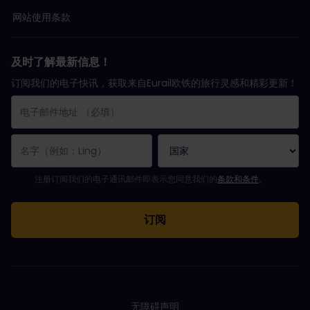
网站使用条款
及时了解最新信息！
订阅我们的电子快讯，获取来自Eurail欧铁的旅行灵感和精彩更新！
您已成功订阅。
电子邮件地址栏为必填栏！
电子邮件地址无效！
订阅电子通讯时出错。请稍后重试。
您已订阅此电子通讯！
请同意有关订阅电子通讯的条款和条件。
注册订阅我们的电子通讯邮件即表示您同意我们的
条款和条件
。
无障碍声明