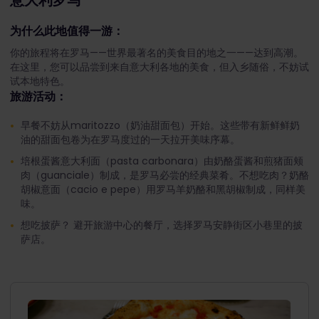
意大利罗马
为什么此地值得一游：
你的旅程将在罗马——世界最著名的美食目的地之一——达到高潮。
在这里，您可以品尝到来自意大利各地的美食，但入乡随俗，不妨试
试本地特色。
旅游活动：
早餐不妨从maritozzo（奶油甜面包）开始。这些带有新鲜鲜奶
油的甜面包卷为在罗马度过的一天拉开美味序幕。
培根蛋酱意大利面（pasta carbonara）由奶酪蛋酱和煎猪面颊
肉（guanciale）制成，是罗马必尝的经典菜肴。不想吃肉？奶酪
胡椒意面（cacio e pepe）用罗马羊奶酪和黑胡椒制成，同样美
味。
想吃披萨？ 避开旅游中心的餐厅，选择罗马安静街区小巷里的披
萨店。