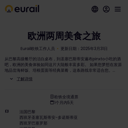
欧洲两周美食之旅
Eurail欧铁工作人员
更新日期：2025年3月31日
从巴黎高级餐厅的洁白桌布，到圣塞巴斯蒂安遍布pinxto小吃的酒
吧，欧洲的美食体验如同这片大陆般丰富多彩。 如果您梦想在发源
地品尝海鲜饭、培根蛋面等经典菜肴，这条路线非常适合您。
了解详情
欧铁全境通票
1个月内5天
法国巴黎
西班牙圣塞瓦斯蒂安-多诺斯蒂亚
西班牙巴塞罗那