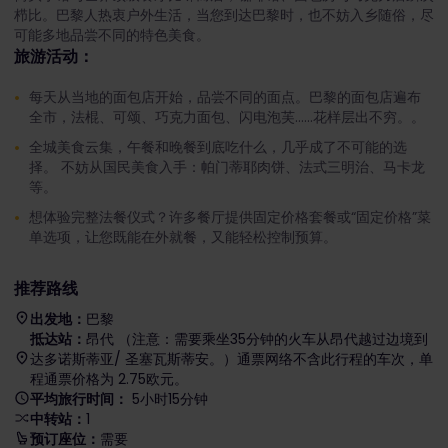
栉比。巴黎人热衷户外生活，当您到达巴黎时，也不妨入乡随俗，尽
可能多地品尝不同的特色美食。
旅游活动：
每天从当地的面包店开始，品尝不同的面点。巴黎的面包店遍布
全市，法棍、可颂、巧克力面包、闪电泡芙……花样层出不穷。。
全城美食云集，午餐和晚餐到底吃什么，几乎成了不可能的选
择。 不妨从国民美食入手：帕门蒂耶肉饼、法式三明治、马卡龙
等。
想体验完整法餐仪式？许多餐厅提供固定价格套餐或“固定价格”菜
单选项，让您既能在外就餐，又能轻松控制预算。
推荐路线
出发地：
巴黎
抵达站：
昂代 （注意：需要乘坐35分钟的火车从昂代越过边境到
达多诺斯蒂亚/ 圣塞瓦斯蒂安。）通票网络不含此行程的车次，单
程通票价格为 2.75欧元。
平均旅行时间：
5小时15分钟
中转站：
1
预订座位：
需要