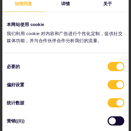
知情同意
详情
关于
本网站使用 cookie
我们利用 cookie 对内容和广告进行个性化定制，提供社交
媒体功能，并与合作伙伴合作分析我们的流量。
同
必要的
意
由于施工原因，从萨格勒布出发的国际列车路线已停运
选
数年。旅客可以乘坐从萨格勒布到萨拉热窝的直达巴
择
士。该巴士不属于通票网络，必须单独购票。旅行时
偏好设置
间：
6.5小时
统计数据
4. 波斯尼亚和黑塞哥维那萨拉热
窝
营销({0})