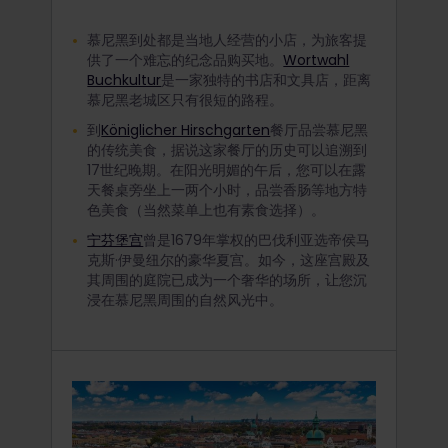
慕尼黑到处都是当地人经营的小店，为旅客提
供了一个难忘的纪念品购买地。
Wortwahl
Buchkultur
是一家独特的书店和文具店，距离
慕尼黑老城区只有很短的路程。
到
Königlicher Hirschgarten
餐厅品尝慕尼黑
的传统美食，据说这家餐厅的历史可以追溯到
17世纪晚期。在阳光明媚的午后，您可以在露
天餐桌旁坐上一两个小时，品尝香肠等地方特
色美食（当然菜单上也有素食选择）。
宁芬堡宫
曾是1679年掌权的巴伐利亚选帝侯马
克斯·伊曼纽尔的豪华夏宫。如今，这座宫殿及
其周围的庭院已成为一个奢华的场所，让您沉
浸在慕尼黑周围的自然风光中。