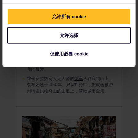
经过漫长的旅程，您终于到达了波斯尼亚和黑塞
哥维那。首先，您可以游览萨拉热窝的街道和山
允许所有 cookie
坡，这里是该国风景优美、令人神往的首都。当
您漫步在城市的集市和蜿蜒的街道上时，请放慢
脚步，感受萨拉热窝日常生活的起起伏伏。
允许选择
在萨拉热窝的集市上，不乏出售波斯尼亚咖啡
和馅饼(burek)的小企业，这意味着您在萨拉
仅使用必要 cookie
热窝期间应尽可能多地品尝这些饮食。在萨拉
热窝旅行期间，大金属锅制作的素食馅饼成了
我的最爱。
乘坐萨拉热窝人见人爱的
缆车
从谷底到山上，
缆车始建于1959年。只需12分钟，您就会被带
到特雷贝维奇山的山道上，俯瞰城市全景。