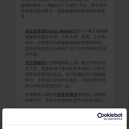
愉悦的事情——我建议从”上城区“开始，那里有许
多值得注意的景点，还能俯瞰城市其他地方的美
景。
多拉克市场(Dolac Market)
是一个每天都有商
贩聚集的露天市场，出售水果、蔬菜、玉米面
包等。当您看到为商贩遮荫的红色遮阳伞时，
您就会知道您已经来到了这个大约有80年历史
的市场。
失恋博物馆
位于萨格勒布上城一座庄严的白色
房子里，里面摆满了来自世界各地的人们寄来
的所失挚爱的纪念品。这些收藏品有力地提醒
我们，尽管我们之间存在差异，但我们因共同
的心碎经历而团结在一起。
萨格勒布上城区的
格里奇隧道
曾经是二战期间
的防空洞，现在全年都有装置艺术在此展出。