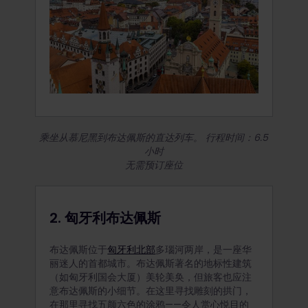
乘坐从慕尼黑到布达佩斯的直达列车。 行程时间：6.5
小时
无需预订座位
2. 匈牙利布达佩斯
布达佩斯位于
匈牙利北部
多瑙河两岸，是一座华
丽迷人的首都城市。布达佩斯著名的地标性建筑
（如匈牙利国会大厦）美轮美奂，但旅客也应注
意布达佩斯的小细节。在这里寻找雕刻的拱门，
在那里寻找五颜六色的涂鸦——令人赏心悦目的