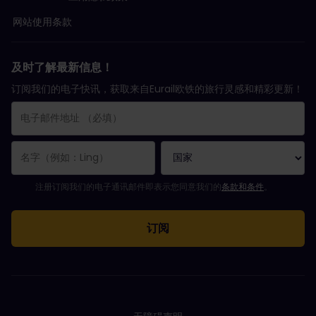
网站使用条款
及时了解最新信息！
订阅我们的电子快讯，获取来自Eurail欧铁的旅行灵感和精彩更新！
您已成功订阅。
电子邮件地址栏为必填栏！
电子邮件地址无效！
订阅电子通讯时出错。请稍后重试。
您已订阅此电子通讯！
请同意有关订阅电子通讯的条款和条件。
注册订阅我们的电子通讯邮件即表示您同意我们的
条款和条件
。