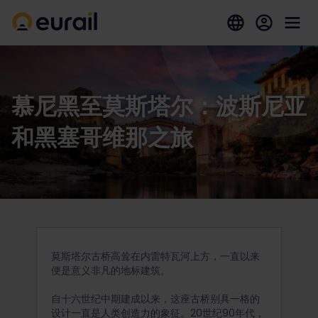
慕尼黑至莫斯塔尔：波斯尼亚
和黑塞哥维那之旅
莫斯塔尔古桥高耸在内雷特瓦河上方，一直以来
便是意义非凡的地标建筑。
自十六世纪中期建成以来，这座古桥别具一格的
设计一直是人类创造力的象征。20世纪90年代，