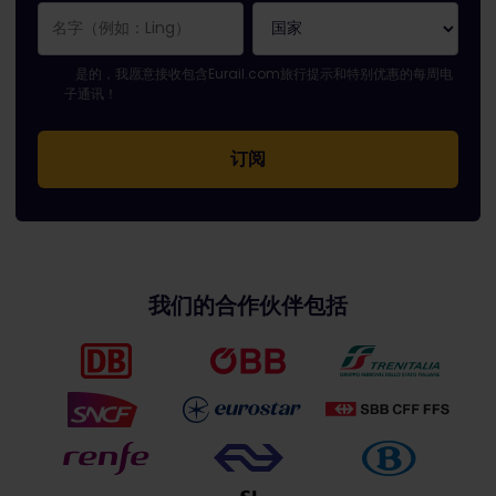
您已成功订阅。
电子邮件地址栏为必填栏！
电子邮件地址无效！
订阅电子通讯时出错。请稍后重试。
您已订阅此电子通讯！
请同意有关订阅电子通讯的条款和条件。
是的，我愿意接收包含Eurail.com旅行提示和特别优惠的每周电
子通讯！
我们的合作伙伴包括