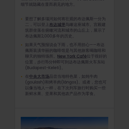
细节就隐藏在显而易见的地方。
要想了解多瑙河如何将壮观的布达佩斯一分为
二，可以登上
布达城堡
鸟瞰这座城市。宫殿建
筑群坐落在俯瞰河流和城市的山丘上，展示了
布达佩斯2,000多年的历史。
如果天气预报说会下雨，也不用担心——布达
佩斯装潢华丽的咖啡馆是与其他旅客喝咖啡和
聊天的独特场所。
New York Café
位于很好的
位置，步行15分钟即可到达布达佩斯火车东站
(Budapest-Keleti)。
在
中央大市场
品尝当地特色菜，如炖牛肉
(goulash)和烤羊肉(lángos)。或者，您也可
以像当地人一样，在下次列车旅行时购买一些
新鲜水果、坚果和其他农产品作为零食。