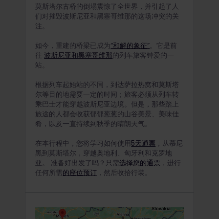
莫斯塔尔古桥的倒塌震惊了全世界，并引起了人
们对摧毁波斯尼亚和黑塞哥维那的这场冲突的关
注。
如今，重建的桥梁已成为
“和解的象征”
。它是前
往
波斯尼亚和黑塞哥维那
的列车旅客钟爱的一
站。
根据列车起始站的不同，到达萨拉热窝和莫斯塔
尔等目的地需要一定的时间；旅客必须从列车转
乘巴士才能穿越波斯尼亚边境。但是，那些踏上
旅途的人都会收获郁郁葱葱的山谷美景、美味佳
肴，以及一直持续到秋季的晴朗天气。
在本行程中，您将学习如何使用
5天通票
，从慕尼
黑到莫斯塔尔，穿越奥地利、匈牙利和克罗地
亚。
准备好出发了吗？只需
选择您的通票
，进行
任何所需
的座位预订
，然后收拾行装。