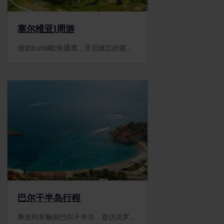
塞尔维亚1周游
借助Eurail欧铁通票，开启难忘的塞尔维亚1周游！造访贝尔格莱德、诺维萨德等塞尔维亚的历史名城。
巴尔干半岛行程
乘坐列车畅游巴尔干半岛，造访克罗地亚、波黑、黑山和塞尔维亚。购买Eurail欧铁通票，饱览各地风土人情！