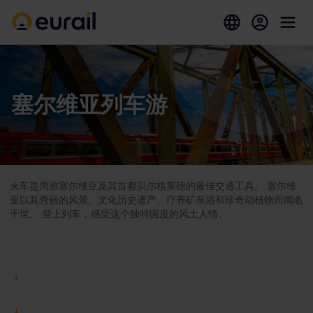
塞尔维亚列车游
火车是周游塞尔维亚及其首都贝尔格莱德的最佳交通工具。 塞尔维
亚以其秀丽的风景、文化历史遗产、疗养矿泉浴和珍奇动植物而闻名
于世。 登上列车，感受这个独特国度的风土人情。