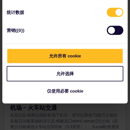
人口：720万
语言：塞尔维亚语
统计数据
货币：塞尔维亚第纳尔（RSD）
电话区号：+381
营销({0})
允许所有 cookie
Eurail欧铁帮助中心
允许选择
如有任何关于Eurail欧铁的疑问，请前往贝尔格莱德火车站的
国际售票处咨询，该售票处每天24小时提供服务。请查看
Eurail欧铁帮助中心
页面，了解欧洲境内其他帮助中心的详
仅使用必要 cookie
情。
机场 - 火车站交通
在尼古拉·特斯拉国际机场下机后，您可以乘坐72路巴士前往
首都贝尔格莱德的泽兰尼·维耐克(Zeleni venac)巴士站（距
离贝尔格莱德火车站仅500米（0.3英里））。Eurail欧铁通票