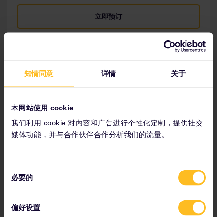
立即预订
塞尔维亚的提示与技巧
知情同意
详情
关于
本网站使用 cookie
贝尔格莱德的塞尔维亚铁路博物馆
我们利用 cookie 对内容和广告进行个性化定制，提供社交
凭在塞尔维亚有效的Eurail欧铁通票可免费参观该铁路博物
媒体功能，并与合作伙伴合作分析我们的流量。
馆。
查看塞尔维亚的所有通票优惠
同
必要的
速览
意
选
首都：贝尔格莱德（当地拼写：
Beograd
，写作
择
Београд）
偏好设置