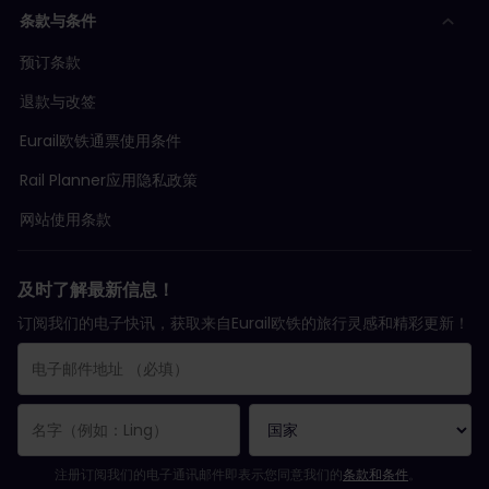
条款与条件
预订条款
退款与改签
Eurail欧铁通票使用条件
Rail Planner应用隐私政策
网站使用条款
及时了解最新信息！
订阅我们的电子快讯，获取来自Eurail欧铁的旅行灵感和精彩更新！
您已成功订阅。
电子邮件地址栏为必填栏！
电子邮件地址无效！
订阅电子通讯时出错。请稍后重试。
您已订阅此电子通讯！
请同意有关订阅电子通讯的条款和条件。
注册订阅我们的电子通讯邮件即表示您同意我们的
条款和条件
。