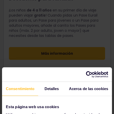
¡Los niños
de 4 a 11 años
en su primer día de viaje
pueden viajar
gratis
! Cuando pidas un Pase Eurail
para adultos, un Pase para jóvenes o un Pase para
adultos mayores, añade al carrito los Pases para
niños (máx. 2 por adulto, joven o mayor) que
necesites desde las tablas de pases.
Más información
Consentimiento
Detalles
Acerca de las cookies
Esta página web usa cookies