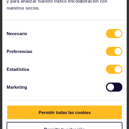
y para analizar nuestro tráfico encolaboración con
nuestros socios.
Planificar viaje
Selección
Necesario
de
Empieza ya a planificar tu aventura con Eurail:
consentimiento
Ve los detalles del viaje en el horario de trenes
Preferencias
Ver mapa de la red ferroviaria europea
Consulta más información sobre cómo reservar
Estadística
Reserva tu alojamiento en un hostal
Consigue descuentos con tu Pase
Marketing
Permitir todas las cookies
Nuestros socios incluyen