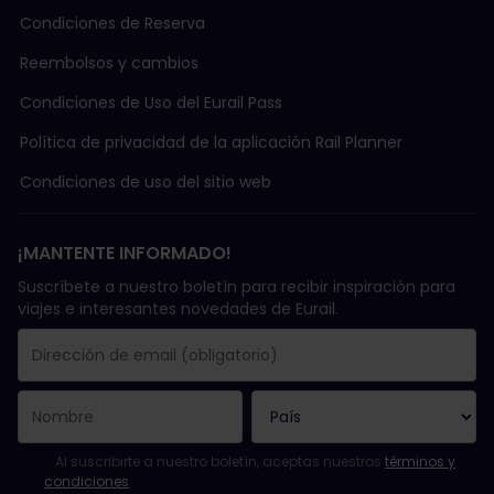
Condiciones de Reserva
Reembolsos y cambios
Condiciones de Uso del Eurail Pass
Política de privacidad de la aplicación Rail Planner
Condiciones de uso del sitio web
¡MANTENTE INFORMADO!
Suscríbete a nuestro boletín para recibir inspiración para
viajes e interesantes novedades de Eurail.
Se suscribió con éxito.
El campo de dirección de email es obligatorio.
La dirección de email no es válida.
Ha habido un fallo al suscribirte al boletín. Vuelve a intentarlo
¡Ya te has suscrito a este boletín!
Acepta los términos y condiciones para suscribirte al boletín in
Al suscribirte a nuestro boletín, aceptas nuestros
términos y
condiciones
.